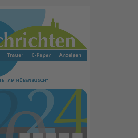
Trauer
E-Paper
Anzeigen
TTE „AM HÜBENBUSCH“