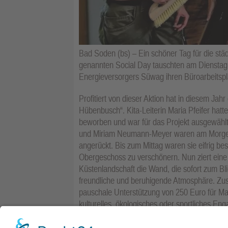
Bad Soden (bs) – Ein schöner Tag für die st
genannten Social Day tauschten am Dienstag
Energieversorgers Süwag ihren Büroarbeitspl
Profitiert von dieser Aktion hat in diesem Jah
Hübenbusch“. Kita-Leiterin Maria Pfeifer hatt
beworben und war für das Projekt ausgewählt
und Miriam Neumann-Meyer waren am Morgen 
angerückt. Bis zum Mittag waren sie eifrig bes
Obergeschoss zu verschönern. Nun ziert eine
Küstenlandschaft die Wand, die sofort zum Bl
freundliche und beruhigende Atmosphäre. Zusä
pauschale Unterstützung von 250 Euro für Mat
kulturelles, ökologisches oder sportliches En
Die Kita-Kinder mit Leiterin Maria Pfeifer (r.)