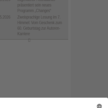
präsentiert sein neues
Programm „Changes“
5.2026
Zweisprachige Lesung im 7.
Himmel: Vom Geschenk zum
60. Geburtstag zur Autoren-
Karriere