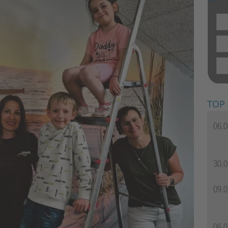
TOP
06.0
30.0
09.0
06.0