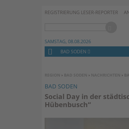
REGISTRIERUNG LESER-REPORTER
A
SAMSTAG, 08.08.2026
BAD SODEN
H
O
M
SIE BEFINDEN SICH HIER:
REGION
›
BAD SODEN
›
NACHRICHTEN
›
B
E
BAD SODEN
Social Day in der städti
Hübenbusch“