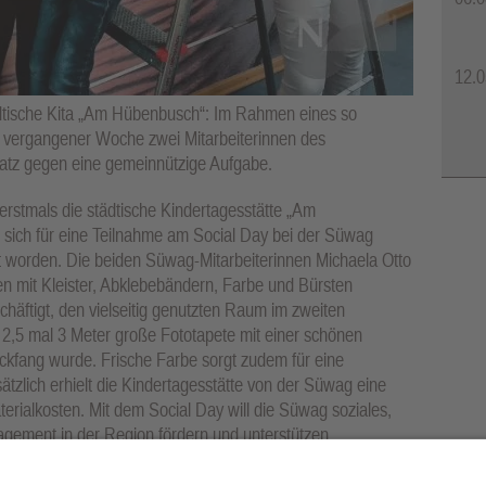
12.0
ädtische Kita „Am Hübenbusch“: Im Rahmen eines so
 vergangener Woche zwei Mitarbeiterinnen des
atz gegen eine gemeinnützige Aufgabe.
r erstmals die städtische Kindertagesstätte „Am
e sich für eine Teilnahme am Social Day bei der Süwag
 worden. Die beiden Süwag-Mitarbeiterinnen Michaela Otto
mit Kleister, Abklebebändern, Farbe und Bürsten
chäftigt, den vielseitig genutzten Raum im zweiten
 2,5 mal 3 Meter große Fototapete mit einer schönen
ickfang wurde. Frische Farbe sorgt zudem für eine
tzlich erhielt die Kindertagesstätte von der Süwag eine
erialkosten. Mit dem Social Day will die Süwag soziales,
gagement in der Region fördern und unterstützen.
 freuen sich über die gelungene Arbeit von Michaela Otto (l.)