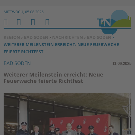
Zur Navigation springen ↓
MITTWOCH, 05.08.2026
Zum Inhalt springen ↓
M
S
B
H
E
U
E
O
SIE BEFINDEN SICH HIER:
REGION
›
BAD SODEN
›
NACHRICHTEN
›
BAD SODEN
›
N
C
N
M
WEITERER MEILENSTEIN ERREICHT: NEUE FEUERWACHE
U
H
U
E
FEIERTE RICHTFEST
E
T
BAD SODEN
11.09.2025
N
Z
E
Weiterer Meilenstein erreicht: Neue
R
Feuerwache feierte Richtfest
F
U
N
K
TI
O
N