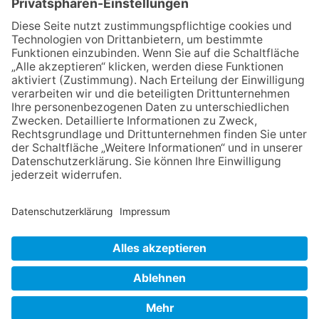
06.08.2026
Zwischen Fachwerk, Wein und
Musik: Erste Kronberger
Weinzeit begeistert die
Burgstadt
06.08.2026
Beste Stimmung auf der
Neuenhainer „Geeleriewekerb“
am vergangenen Wochenende
06.08.2026
Nachhaltigkeits-Akteure
vernetzen sich
NACH OBEN
Impressum
Datenschutz
Netiquette
FAQ
AGB
Mediadaten
Copyright Taunus Nachrichten 2009 bis 2026