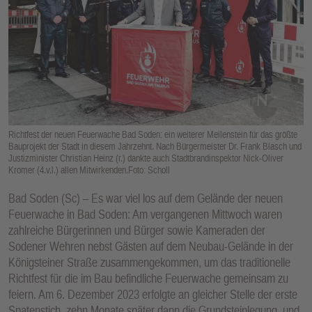
E
N
Richtfest der neuen Feuerwache Bad Soden: ein weiterer Meilenstein für das größte
Bauprojekt der Stadt in diesem Jahrzehnt. Nach Bürgermeister Dr. Frank Blasch und
Justizminister Christian Heinz (r.) dankte auch Stadtbrandinspektor Nick-Oliver
Kromer (4.v.l.) allen Mitwirkenden.Foto: Scholl
Bad Soden (Sc) – Es war viel los auf dem Gelände der neuen
Feuerwache in Bad Soden: Am vergangenen Mittwoch waren
zahlreiche Bürgerinnen und Bürger sowie Kameraden der
Sodener Wehren nebst Gästen auf dem Neubau-Gelände in der
Königsteiner Straße zusammengekommen, um das traditionelle
Richtfest für die im Bau befindliche Feuerwache gemeinsam zu
feiern. Am 6. Dezember 2023 erfolgte an gleicher Stelle der erste
Spatenstich, zehn Monate später dann die Grundsteinlegung, und