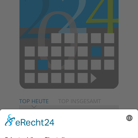
TOP HEUTE
TOP INSGESAMT
06.08.2026
„Rock auf der Burg“ lässt
Königstein beben
06.08.2026
Strategien gegen Mental Load:
Gruppen-Coaching für Frauen