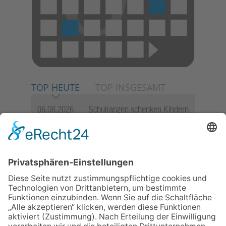
TOP HEUTE
TOP INSGESAMT
06.08.2026
Schulranzen schenken Kindern
einen guten Start
06.08.2026
Zwischen Fachwerk, Wein und
Musik: Erste Kronberger
Weinzeit begeistert die
Burgstadt
06.08.2026
„Freundschaft, das ist wie
Heimat“ – Lions-Präsident
Jürgen Rohrmann setzt auf
Gemeinschaft und Bewährtes