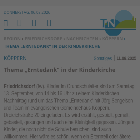
Zur Navigation springen ↓
DONNERSTAG, 06.08.2026
Zum Inhalt springen ↓
M
S
B
H
E
U
E
O
SIE BEFINDEN SICH HIER:
REGION
›
FRIEDRICHSDORF
›
NACHRICHTEN
›
KÖPPERN
›
N
C
N
M
THEMA „ERNTEDANK“ IN DER KINDERKIRCHE
U
H
U
E
KÖPPERN
Sonstiges
11.09.2025
E
T
N
Z
Thema „Erntedank“ in der Kinderkirche
E
R
Friedrichsdorf
(fw). Kinder im Grundschulalter sind am Samstag,
F
13. September, von 14 bis 16 Uhr zu einem Kinderkirchen-
U
Nachmittag rund um das Thema „Erntedank“ mit Jörg Sengeisen
N
und Team im evangelischen Gemeindehaus Köppern,
K
Dreieichstraße 20 eingeladen. Es wird erzählt, gespielt, gemalt,
TI
gebastelt, gesungen und auch eine Kleinigkeit gegessen. Jüngere
Kinder, die noch nicht die Schule besuchen, sind auch
O
willkommen. Hier wäre es schön, wenn ein Elternteil oder ältere
N