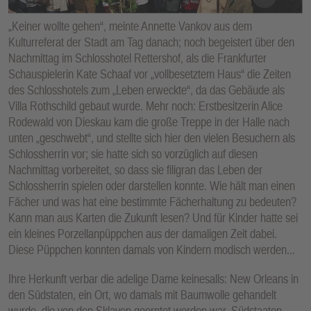
E
„Keiner wollte gehen“, meinte Annette Vankov aus dem
N
Kulturreferat der Stadt am Tag danach; noch begeistert über den
Nachmittag im Schlosshotel Rettershof, als die Frankfurter
Schauspielerin Kate Schaaf vor „vollbesetztem Haus“ die Zeiten
des Schlosshotels zum „Leben erweckte“, da das Gebäude als
Villa Rothschild gebaut wurde. Mehr noch: Erstbesitzerin Alice
Rodewald von Dieskau kam die große Treppe in der Halle nach
unten „geschwebt“, und stellte sich hier den vielen Besuchern als
Schlossherrin vor; sie hatte sich so vorzüglich auf diesen
Nachmittag vorbereitet, so dass sie filigran das Leben der
Schlossherrin spielen oder darstellen konnte. Wie hält man einen
Fächer und was hat eine bestimmte Fächerhaltung zu bedeuten?
Kann man aus Karten die Zukunft lesen? Und für Kinder hatte sei
ein kleines Porzellanpüppchen aus der damaligen Zeit dabei.
Diese Püppchen konnten damals von Kindern modisch werden...
Ihre Herkunft verbar die adelige Dame keinesalls: New Orleans in
den Südstaten, ein Ort, wo damals mit Baumwolle gehandelt
wurde, die von den Sklaven geerntet worden war. Südstaaten-