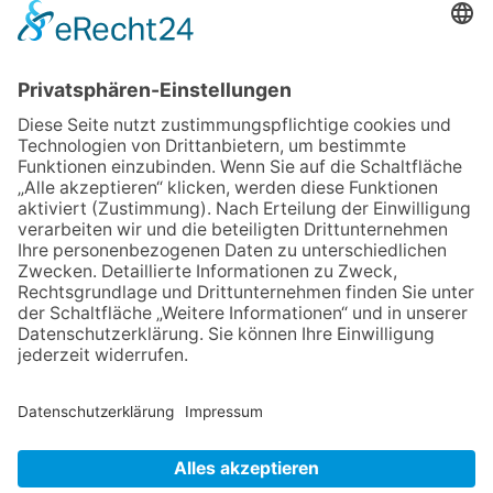
eröffnet: Kleine „Wald-
Detektive“ auf den Spuren der
Maus
06.08.2026
Baustellenführung führt auch in
die Zukunft der Stadt
Königstein
06.08.2026
Klinikforum zum Thema
Karpaltunnelsyndrom
30.07.2026
Ganz Niederhöchstadt wird zur
Festmeile
06.08.2026
Gewinnspiel zum Start ins
Schuljahr
NACH OBEN