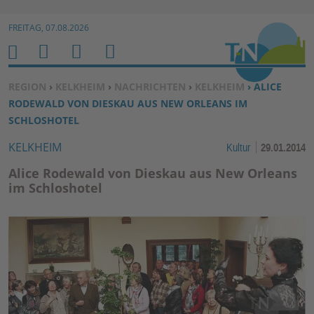
Zur Navigation springen ↓
FREITAG, 07.08.2026
Zum Inhalt springen ↓
M
S
B
H
E
U
E
O
SIE BEFINDEN SICH HIER:
REGION
›
KELKHEIM
›
NACHRICHTEN
›
KELKHEIM
› ALICE
N
C
N
M
RODEWALD VON DIESKAU AUS NEW ORLEANS IM
U
H
U
E
SCHLOSHOTEL
E
T
KELKHEIM
Kultur
29.01.2014
N
Z
E
Alice Rodewald von Dieskau aus New Orleans
R
im Schloshotel
F
U
N
K
TI
O
N