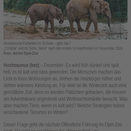
E
N
Afrikanische Elefanten im Schnee – geht das?
„Cristina“ und ihr Sohn „Neco“ nach den ersten Schneeflocken im November 2024
Foto: Archiv Opel-Zoo
Hochtaunus (kez)
– Dezember: Es wird früh dunkel und spät
hell, es ist kalt und nass geworden. Die Menschen machen das
Licht in ihren Wohnungen an, drehen die Heizkörper höher und
ziehen wärmere Kleidung an. Für viele ist die Winterzeit auch eine
gemütliche Zeit, denn es werden Plätzchen gebacken, die Kerzen
am Adventskranz angesteckt und Weihnachtsmärkte besucht. Was
aber machen Tiere, wenn es kalt wird? Welche Strategien haben
verschiedene Tierarten im Winter?
Dieser Frage geht die nächste Öffentliche Führung im Opel-Zoo