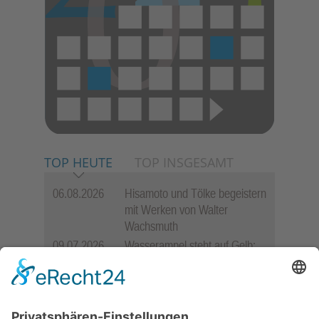
TOP HEUTE
TOP INSGESAMT
06.08.2026
Hisamoto und Tölke begeistern
mit Werken von Walter
Wachsmuth
09.07.2026
Wasserampel steht auf Gelb:
Stadt ruft zum Wassersparen
auf
12.05.2026
Zweisprachige Lesung im 7.
Himmel: Vom Geschenk zum