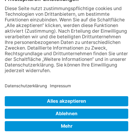
60. Geburtstag zur Autoren-
Karriere
10.05.2026
Hauptamtlicher CDU-Stadtrat
für Friedrichsdorf?
11.05.2026
FREIE WÄHLER Bad
Homburg starten
Bürgerumfrage für Berliner
Siedlung und
Gartenfeldsiedlung
NACH OBEN
Impressum
Datenschutz
Netiquette
FAQ
AGB
Mediadaten
Copyright Taunus Nachrichten 2009 bis 2026