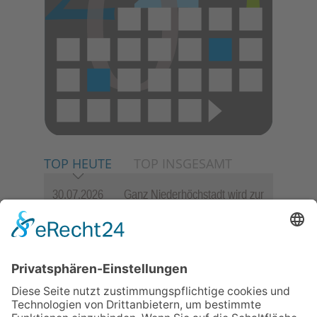
TOP HEUTE
TOP INSGESAMT
30.07.2026
Ganz Niederhöchstadt wird zur
Festmeile
06.08.2026
Jugendchor Hochtaunus
präsentiert sein neues
Programm „Changes“
23.07.2026
Zwischen Fachwerk, Wein und
Sommerabend: Der Rettershof
lädt wieder zum Weinfest ein