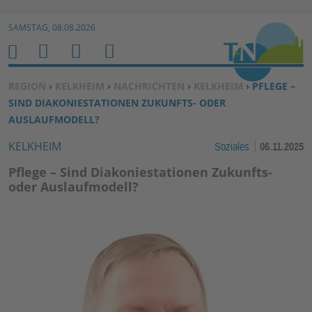
Zur Navigation springen ↓
SAMSTAG, 08.08.2026
Zum Inhalt springen ↓
M
S
B
H
E
U
E
O
SIE BEFINDEN SICH HIER:
REGION
›
KELKHEIM
›
NACHRICHTEN
›
KELKHEIM
› PFLEGE –
N
C
N
M
SIND DIAKONIESTATIONEN ZUKUNFTS- ODER
U
H
U
E
AUSLAUFMODELL?
E
T
KELKHEIM
Soziales
06.11.2025
N
Z
E
Pflege – Sind Diakoniestationen Zukunfts-
R
oder Auslaufmodell?
F
U
N
K
TI
O
N