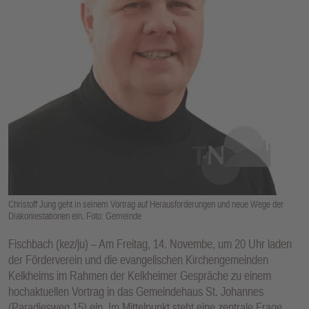
E
N
Christoff Jung geht in seinem Vortrag auf Herausforderungen und neue Wege der
Diakoniestationen ein. Foto: Gemeinde
Fischbach (kez/ju) – Am Freitag, 14. Novembe, um 20 Uhr laden
der Förderverein und die evangelischen Kirchengemeinden
Kelkheims im Rahmen der Kelkheimer Gespräche zu einem
hochaktuellen Vortrag in das Gemeindehaus St. Johannes
(Paradiesweg 15) ein. Im Mittelpunkt steht eine zentrale Frage