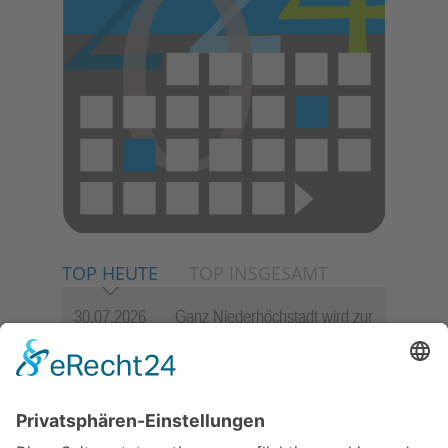
TOP HEUTE
TOP INSGESAMT
30.07.2026
Ganz Niederhöchstadt wird zur
Festmeile
23.07.2026
Zwischen Fachwerk, Wein und
Sommerabend: Der Rettershof
lädt wieder zum Weinfest ein
06.08.2026
„die 80er live“ – Die große