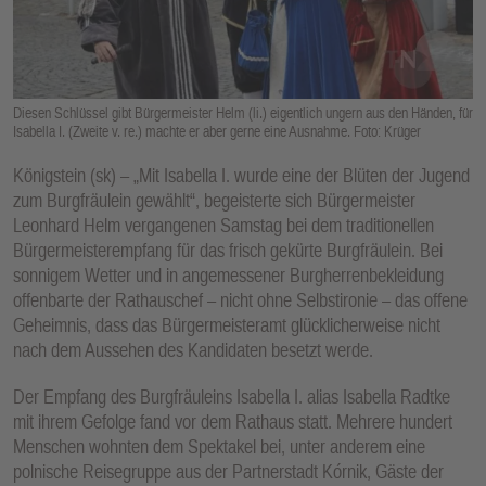
E
N
Diesen Schlüssel gibt Bürgermeister Helm (li.) eigentlich ungern aus den Händen, für
Isabella I. (Zweite v. re.) machte er aber gerne eine Ausnahme. Foto: Krüger
Königstein (sk) – „Mit Isabella I. wurde eine der Blüten der Jugend
zum Burgfräulein gewählt“, begeisterte sich Bürgermeister
Leonhard Helm vergangenen Samstag bei dem traditionellen
Bürgermeisterempfang für das frisch gekürte Burgfräulein. Bei
sonnigem Wetter und in angemessener Burgherrenbekleidung
offenbarte der Rathauschef – nicht ohne Selbstironie – das offene
Geheimnis, dass das Bürgermeisteramt glücklicherweise nicht
nach dem Aussehen des Kandidaten besetzt werde.
Der Empfang des Burgfräuleins Isabella I. alias Isabella Radtke
mit ihrem Gefolge fand vor dem Rathaus statt. Mehrere hundert
Menschen wohnten dem Spektakel bei, unter anderem eine
polnische Reisegruppe aus der Partnerstadt Kórnik, Gäste der