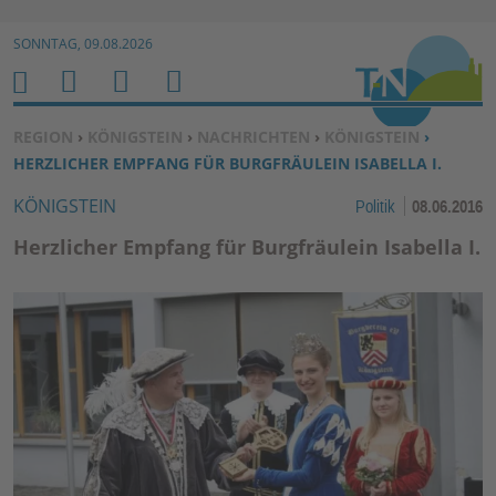
Zur Navigation springen ↓
SONNTAG, 09.08.2026
Zum Inhalt springen ↓
M
S
B
H
E
U
E
O
SIE BEFINDEN SICH HIER:
REGION
›
KÖNIGSTEIN
›
NACHRICHTEN
›
KÖNIGSTEIN
›
N
C
N
M
HERZLICHER EMPFANG FÜR BURGFRÄULEIN ISABELLA I.
U
H
U
E
KÖNIGSTEIN
Politik
08.06.2016
E
T
N
Z
Herzlicher Empfang für Burgfräulein Isabella I.
E
R
F
U
N
K
TI
O
N