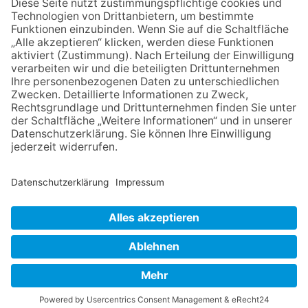
Stadiontour kommt nach
Frankfurt
06.08.2026
Jugendchor Hochtaunus
präsentiert sein neues
Programm „Changes“
06.08.2026
Hisamoto und Tölke begeistern
mit Werken von Walter
Wachsmuth
NACH OBEN
Impressum
Datenschutz
Netiquette
FAQ
AGB
Mediadaten
Copyright Taunus Nachrichten 2009 bis 2026
Powered by
native:media
.