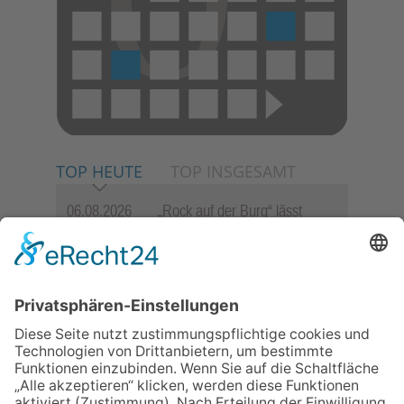
TOP HEUTE
TOP INSGESAMT
06.08.2026
„Rock auf der Burg“ lässt
Königstein beben
06.08.2026
„Freundschaft, das ist wie
Heimat“ – Lions-Präsident
Jürgen Rohrmann setzt auf
Gemeinschaft und Bewährtes
06.08.2026
Schulranzen schenken Kindern
einen guten Start
06.08.2026
Zwischen Fachwerk, Wein und