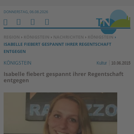
Zur Navigation springen ↓
DONNERSTAG, 06.08.2026
Zum Inhalt springen ↓
M
S
B
H
E
U
E
O
SIE BEFINDEN SICH HIER:
REGION
›
KÖNIGSTEIN
›
NACHRICHTEN
›
KÖNIGSTEIN
›
N
C
N
M
ISABELLE FIEBERT GESPANNT IHRER REGENTSCHAFT
U
H
U
E
ENTGEGEN
E
T
KÖNIGSTEIN
Kultur
10.06.2015
N
Z
E
Isabelle fiebert gespannt ihrer Regentschaft
R
entgegen
F
U
N
K
TI
O
N