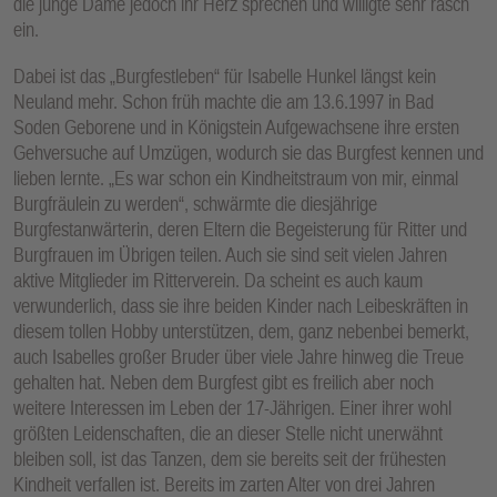
die junge Dame jedoch ihr Herz sprechen und willigte sehr rasch
ein.
Dabei ist das „Burgfestleben“ für Isabelle Hunkel längst kein
Neuland mehr. Schon früh machte die am 13.6.1997 in Bad
Soden Geborene und in Königstein Aufgewachsene ihre ersten
Gehversuche auf Umzügen, wodurch sie das Burgfest kennen und
lieben lernte. „Es war schon ein Kindheitstraum von mir, einmal
Burgfräulein zu werden“, schwärmte die diesjährige
Burgfestanwärterin, deren Eltern die Begeisterung für Ritter und
Burgfrauen im Übrigen teilen. Auch sie sind seit vielen Jahren
aktive Mitglieder im Ritterverein. Da scheint es auch kaum
verwunderlich, dass sie ihre beiden Kinder nach Leibeskräften in
diesem tollen Hobby unterstützen, dem, ganz nebenbei bemerkt,
auch Isabelles großer Bruder über viele Jahre hinweg die Treue
gehalten hat. Neben dem Burgfest gibt es freilich aber noch
weitere Interessen im Leben der 17-Jährigen. Einer ihrer wohl
größten Leidenschaften, die an dieser Stelle nicht unerwähnt
bleiben soll, ist das Tanzen, dem sie bereits seit der frühesten
Kindheit verfallen ist. Bereits im zarten Alter von drei Jahren