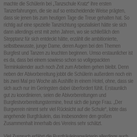
machte die Schülerin bei „Tanzschule Kratz“ ihre ersten
Tanzerfahrungen, die sie auf so entscheidende Weise prägten,
dass sie jenen bis zum heutigen Tage die Treue gehalten hat. So
richtig auf eine spezielle Tanzrichtung spezialisiert hätte sie sich
dann allerdings erst mit zehn Jahren, wo sie schließlich den
Stepptanz für sich entdeckt hätte, erzählt die ambitionierte,
selbstbewusste, junge Dame, deren Augen bei den Themen
Burgfest und Tanzen zu leuchten beginnen. Umso erstaunlicher ist
es da, dass bei einem sowieso schon so vollgepackten
Terminkalender auch noch Zeit zum Arbeiten gehen bleibt. Denn
neben der Abivorbereitung jobbt die Schülerin außerdem noch ein
bis zwei Mal pro Woche als Aushilfe in einem Hotel, ohne, dass sie
sich auch nur im Geringsten dabei überfordert fühlt. Erstaunlich
gut zu koordinieren, seien die Abivorbereitungen und
Burgfestvorbereitungstermine, freut sich die junge Frau. „Der
Burgverein nimmt sehr viel Rücksicht auf die Schule“, lobte das
angehende Burgfräulein, das insbesondere den großen
Zusammenhalt innerhalb des Vereins sehr schätzt.
Viel Zuspruch erfährt die Burgfräuleinanwärterin allerdings auch