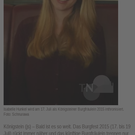
E
N
Isabelle Hunkel wird am 17. Juli als Königsteiner Burgfräulein 2015 inthronisiert.
Foto: Schnurawa
Königstein (js) – Bald ist es so weit. Das Burgfest 2015 (17. bis 19
Juli) rückt immer näher und das künftige Burgfräulein trennen nur