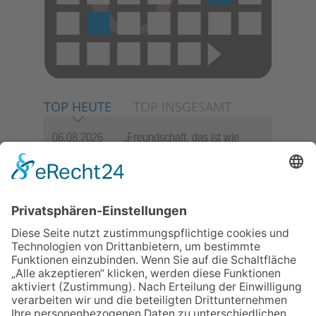
TOP HEUTE
TOP INSGESAMT
06.08.2026
„Freundschaft, das ist wie
Heimat“ – Lions-Präsident
Jürgen Rohrmann setzt auf
Gemeinschaft und Bewährtes
06.08.2026
Schulranzen schenken Kindern
einen guten Start
06.08.2026
Zwischen Fachwerk, Wein und
Musik: Erste Kronberger
Weinzeit begeistert die
Burgstadt
06.08.2026
„Rock auf der Burg“ lässt