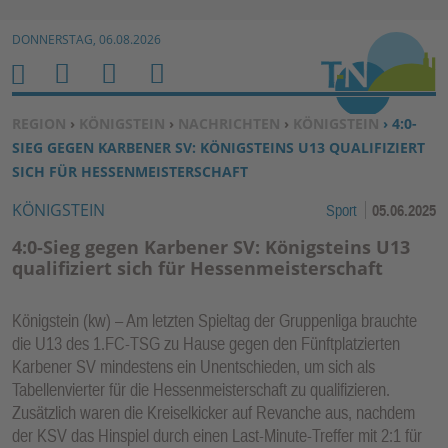
Zur Navigation springen ↓
DONNERSTAG, 06.08.2026
Zum Inhalt springen ↓
M
S
B
H
E
U
E
O
SIE BEFINDEN SICH HIER:
REGION
›
KÖNIGSTEIN
›
NACHRICHTEN
›
KÖNIGSTEIN
› 4:0-
N
C
N
M
SIEG GEGEN KARBENER SV: KÖNIGSTEINS U13 QUALIFIZIERT
U
H
U
E
SICH FÜR HESSENMEISTERSCHAFT
E
T
KÖNIGSTEIN
Sport
05.06.2025
N
Z
E
4:0-Sieg gegen Karbener SV: Königsteins U13
R
qualifiziert sich für Hessenmeisterschaft
F
U
Königstein (kw) – Am letzten Spieltag der Gruppenliga brauchte
N
die U13 des 1.FC-TSG zu Hause gegen den Fünftplatzierten
K
Karbener SV mindestens ein Unentschieden, um sich als
TI
Tabellenvierter für die Hessenmeisterschaft zu qualifizieren.
Zusätzlich waren die Kreiselkicker auf Revanche aus, nachdem
O
der KSV das Hinspiel durch einen Last-Minute-Treffer mit 2:1 für
N