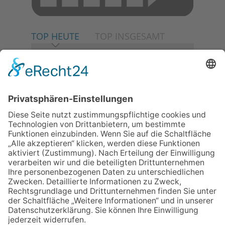
TOP HEUTE
TOP INSGESAMT
06.08.2026
Neuer NaturErlebnispfad
eröffnet: Kleine „Wald-
Detektive“ auf den Spuren der
Maus
06.08.2026
Baustellenführung führt auch in
die Zukunft der Stadt
Königstein
06.08.2026
Klinikforum zum Thema
Karpaltunnelsyndrom
06.08.2026
Gewinnspiel zum Start ins
Schuljahr
06.08.2026
„Rock auf der Burg“ lässt
Königstein beben