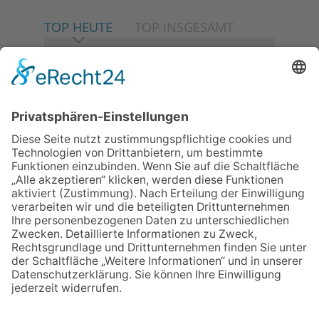
TOP HEUTE
TOP INSGESAMT
06.08.2026
Neuer NaturErlebnispfad
eröffnet: Kleine „Wald-
Detektive“ auf den Spuren der
Maus
06.08.2026
Baustellenführung führt auch in
die Zukunft der Stadt
Königstein
06.08.2026
Gewinnspiel zum Start ins
Schuljahr
06.08.2026
„Rock auf der Burg“ lässt
Königstein beben
06.08.2026
Klinikforum zum Thema
Karpaltunnelsyndrom