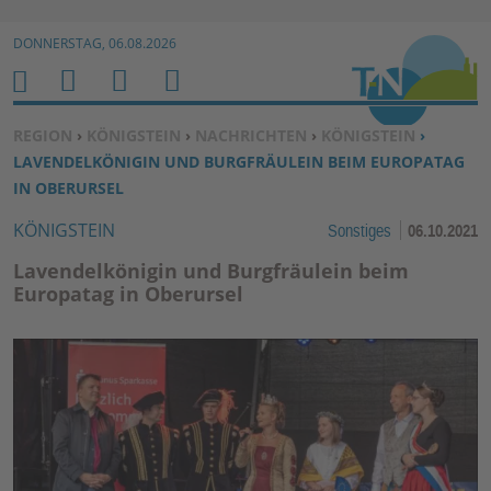
Zur Navigation springen ↓
DONNERSTAG, 06.08.2026
Zum Inhalt springen ↓
M
S
B
H
E
U
E
O
SIE BEFINDEN SICH HIER:
REGION
›
KÖNIGSTEIN
›
NACHRICHTEN
›
KÖNIGSTEIN
›
N
C
N
M
LAVENDELKÖNIGIN UND BURGFRÄULEIN BEIM EUROPATAG
U
H
U
E
IN OBERURSEL
E
T
KÖNIGSTEIN
Sonstiges
06.10.2021
N
Z
E
Lavendelkönigin und Burgfräulein beim
R
Europatag in Oberursel
F
U
N
K
TI
O
N