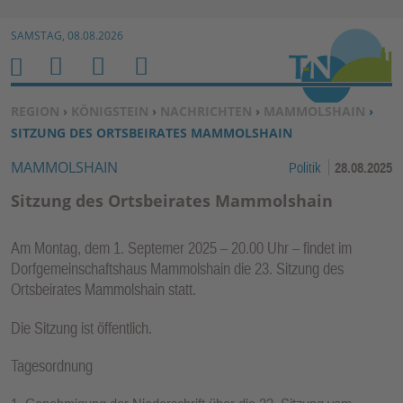
Zur Navigation springen ↓
SAMSTAG, 08.08.2026
Zum Inhalt springen ↓
M
S
B
H
E
U
E
O
SIE BEFINDEN SICH HIER:
REGION
›
KÖNIGSTEIN
›
NACHRICHTEN
›
MAMMOLSHAIN
›
N
C
N
M
SITZUNG DES ORTSBEIRATES MAMMOLSHAIN
U
H
U
E
MAMMOLSHAIN
Politik
28.08.2025
E
T
N
Z
Sitzung des Ortsbeirates Mammolshain
E
R
Am Montag, dem 1. Septemer 2025 – 20.00 Uhr – findet im
F
Dorfgemeinschaftshaus Mammolshain die 23. Sitzung des
U
Ortsbeirates Mammolshain statt.
N
Die Sitzung ist öffentlich.
K
TI
Tagesordnung
O
N