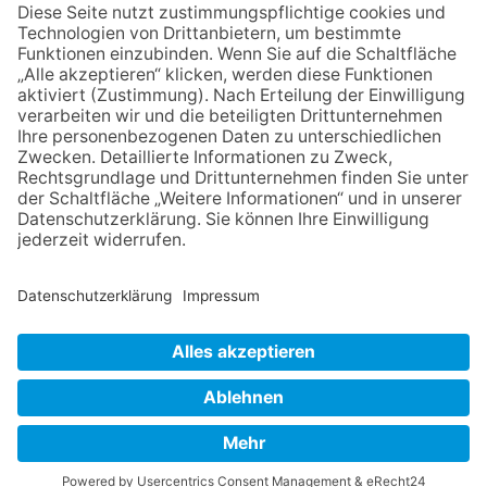
Festmeile
06.08.2026
Jugendchor Hochtaunus
präsentiert sein neues
Programm „Changes“
12.05.2026
Zweisprachige Lesung im 7.
Himmel: Vom Geschenk zum
60. Geburtstag zur Autoren-
Karriere
NACH OBEN
Impressum
Datenschutz
Netiquette
FAQ
AGB
Mediadaten
Copyright Taunus Nachrichten 2009 bis 2026
Powered by
native:media
.