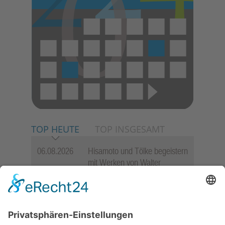
TOP HEUTE
TOP INSGESAMT
06.08.2026
Hisamoto und Tölke begeistern
mit Werken von Walter
Wachsmuth
09.07.2026
Wasserampel steht auf Gelb:
Stadt ruft zum Wassersparen
auf
30.07.2026
Ganz Niederhöchstadt wird zur