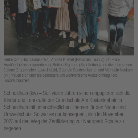
E
N
Heike Orth (Hochtaunuskreis), Andrea Knebel (Naturpark Taunus), Dr. Frank
Ausbüttel (Kreisbeigeordneter), Bettina Bigmann (Schulleitung) und die Lehrerinnen
Juliane Grützmacher, Laura Holzki, Gabriele Sander-Hubrich und Michaela Neukum
(v.l.) freuen sich über die besondere und wohlverdiente Auszeichnung.Foto:
Hochtaunuskreis
Schneidhain (kw) – Seit vielen Jahren schon engagieren sich die
Kinder und Lehrkräfte der Grundschule Am Kastanienhain in
Schneidhain mit unterschiedlichen Themen für den Natur- und
Umweltschutz. So war es nur konsequent, sich im November
2023 auf den Weg der Zertifizierung zur Naturpark-Schule zu
begeben.