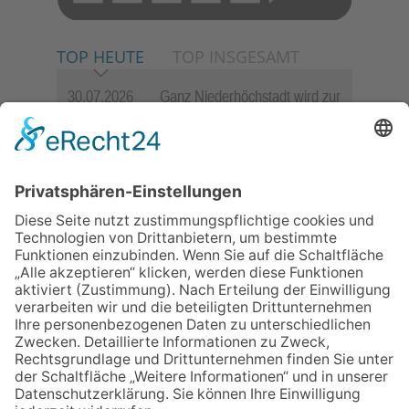
TOP HEUTE
TOP INSGESAMT
30.07.2026
Ganz Niederhöchstadt wird zur
Festmeile
06.08.2026
Jugendchor Hochtaunus
präsentiert sein neues
Programm „Changes“
23.07.2026
Zwischen Fachwerk, Wein und
Sommerabend: Der Rettershof
lädt wieder zum Weinfest ein
06.08.2026
Hisamoto und Tölke begeistern
mit Werken von Walter
Wachsmuth
06.08.2026
„die 80er live“ – Die große
Stadiontour kommt nach
Frankfurt