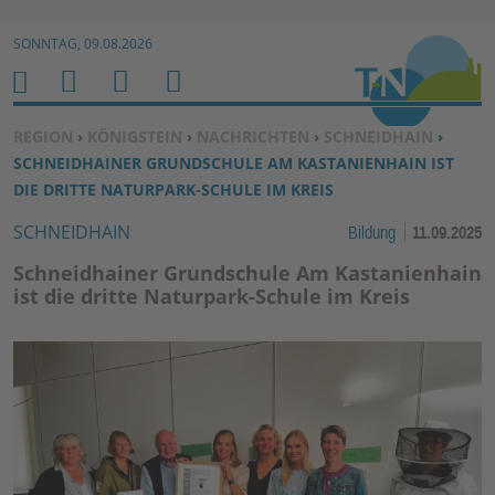
Zur Navigation springen ↓
SONNTAG, 09.08.2026
Zum Inhalt springen ↓
M
S
B
H
E
U
E
O
SIE BEFINDEN SICH HIER:
REGION
›
KÖNIGSTEIN
›
NACHRICHTEN
›
SCHNEIDHAIN
›
N
C
N
M
SCHNEIDHAINER GRUNDSCHULE AM KASTANIENHAIN IST
U
H
U
E
DIE DRITTE NATURPARK-SCHULE IM KREIS
E
T
SCHNEIDHAIN
Bildung
11.09.2025
N
Z
E
Schneidhainer Grundschule Am Kastanienhain
R
ist die dritte Naturpark-Schule im Kreis
F
U
N
K
TI
O
N