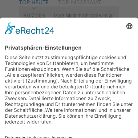
TOP HEUTE
TOP INSGESAMT
30.07.2026
Ganz Niederhöchstadt wird zur
Festmeile
06.08.2026
Jugendchor Hochtaunus
präsentiert sein neues
Programm „Changes“
23.07.2026
Zwischen Fachwerk, Wein und
Sommerabend: Der Rettershof
lädt wieder zum Weinfest ein
06.08.2026
Hisamoto und Tölke begeistern
mit Werken von Walter
Wachsmuth
09.07.2026
Wasserampel steht auf Gelb:
Stadt ruft zum Wassersparen
auf