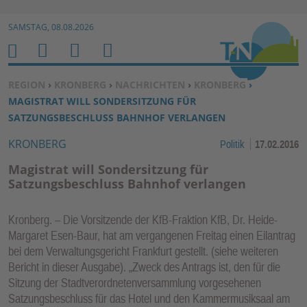
Zur Navigation springen ↓
SAMSTAG, 08.08.2026
Zum Inhalt springen ↓
M
S
B
H
E
U
E
O
SIE BEFINDEN SICH HIER:
REGION
›
KRONBERG
›
NACHRICHTEN
›
KRONBERG
›
N
C
N
M
MAGISTRAT WILL SONDERSITZUNG FÜR
U
H
U
E
SATZUNGSBESCHLUSS BAHNHOF VERLANGEN
E
T
KRONBERG
Politik
17.02.2016
N
Z
E
Magistrat will Sondersitzung für
R
Satzungsbeschluss Bahnhof verlangen
F
U
Kronberg. – Die Vorsitzende der KfB-Fraktion KfB, Dr. Heide-
N
Margaret Esen-Baur, hat am vergangenen Freitag einen Eilantrag
K
bei dem Verwaltungsgericht Frankfurt gestellt. (siehe weiteren
TI
Bericht in dieser Ausgabe). „Zweck des Antrags ist, den für die
Sitzung der Stadtverordnetenversammlung vorgesehenen
O
Satzungsbeschluss für das Hotel und den Kammermusiksaal am
N