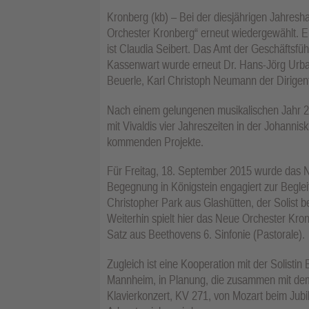
Kronberg (kb) – Bei der diesjährigen Jahre
Orchester Kronberg“ erneut wiedergewählt. Ers
ist Claudia Seibert. Das Amt der Geschäftsfü
Kassenwart wurde erneut Dr. Hans-Jörg Urbac
Beuerle, Karl Christoph Neumann der Dirigen
Nach einem gelungenen musikalischen Jahr 20
mit Vivaldis vier Jahreszeiten in der Johannis
kommenden Projekte.
Für Freitag, 18. September 2015 wurde das N
Begegnung in Königstein engagiert zur Begleit
Christopher Park aus Glashütten, der Solist 
Weiterhin spielt hier das Neue Orchester Kro
Satz aus Beethovens 6. Sinfonie (Pastorale).
Zugleich ist eine Kooperation mit der Solist
Mannheim, in Planung, die zusammen mit d
Klavierkonzert, KV 271, von Mozart beim Jubi