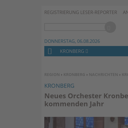
REGISTRIERUNG LESER-REPORTER
A
DONNERSTAG, 06.08.2026
KRONBERG
H
O
M
SIE BEFINDEN SICH HIER:
REGION
›
KRONBERG
›
NACHRICHTEN
›
KR
E
KRONBERG
Neues Orchester Kronber
kommenden Jahr