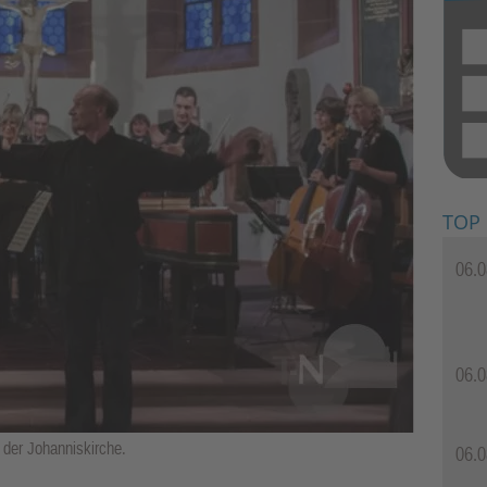
TOP
06.0
06.0
 der Johanniskirche.
06.0