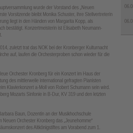
06.0
shauptversammlung wurde der Vorstand des „Neuen
te Vorsitzende bleibt Monika Schuster, ihre Stellvertreterin
06.0
hrung liegt in den Händen von Margarita Kopp, als
h bestätigt. Konzertmeisterin ist Elisabeth Neumann-
t.
14, zuletzt trat das NOK bei der Kronberger Kulturnacht
kirche auf, laufen die Orchesterproben schon wieder für die
eue Orchester Kronberg für ein Konzert im Haus der
ung des mittlerweile international gefragten Pianisten
beim Klavierkonzert a-Moll von Robert Schumann sein wird.
nberg Mozarts Sinfonie in B-Dur, KV 319 und den letzten
in Barbara Baun, Dozentin an der Musikhochschule
em Neuen Orchester Kronberg das „Jeunehomme“
läumskonzert des Altkönigstiftes am Vorabend zum 1.