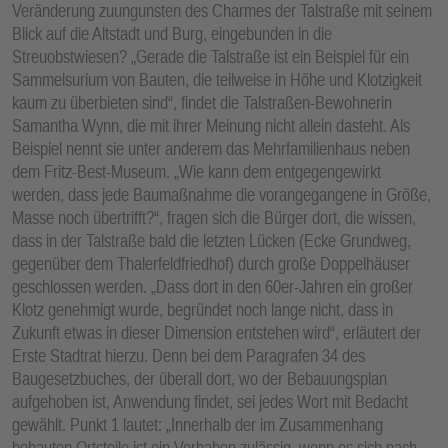
Veränderung zuungunsten des Charmes der Talstraße mit seinem
Blick auf die Altstadt und Burg, eingebunden in die
Streuobstwiesen? „Gerade die Talstraße ist ein Beispiel für ein
Sammelsurium von Bauten, die teilweise in Höhe und Klotzigkeit
kaum zu überbieten sind“, findet die Talstraßen-Bewohnerin
Samantha Wynn, die mit ihrer Meinung nicht allein dasteht. Als
Beispiel nennt sie unter anderem das Mehrfamilienhaus neben
dem Fritz-Best-Museum. „Wie kann dem entgegengewirkt
werden, dass jede Baumaßnahme die vorangegangene in Größe,
Masse noch übertrifft?“, fragen sich die Bürger dort, die wissen,
dass in der Talstraße bald die letzten Lücken (Ecke Grundweg,
gegenüber dem Thalerfeldfriedhof) durch große Doppelhäuser
geschlossen werden. „Dass dort in den 60er-Jahren ein großer
Klotz genehmigt wurde, begründet noch lange nicht, dass in
Zukunft etwas in dieser Dimension entstehen wird“, erläutert der
Erste Stadtrat hierzu. Denn bei dem Paragrafen 34 des
Baugesetzbuches, der überall dort, wo der Bebauungsplan
aufgehoben ist, Anwendung findet, sei jedes Wort mit Bedacht
gewählt. Punkt 1 lautet: „Innerhalb der im Zusammenhang
bebauten Ortsteile ist ein Vorhaben zulässig, wenn es sich nach