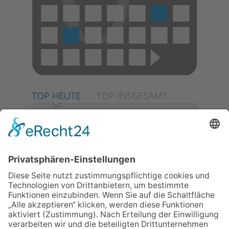
TOP HEUTE
TOP INSGESAMT
06.08.2026
Neuer NaturErlebnispfad
eröffnet: Kleine „Wald-
Detektive“ auf den Spuren der
Maus
30.07.2026
Ganz Niederhöchstadt wird zur
Festmeile
06.08.2026
Baustellenführung führt auch in
die Zukunft der Stadt
Königstein