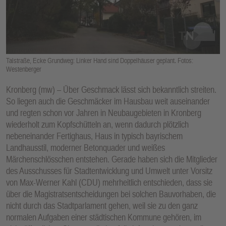
E
N
Talstraße, Ecke Grundweg: Linker Hand sind Doppelhäuser geplant. Fotos:
Westenberger
Kronberg (mw) – Über Geschmack lässt sich bekanntlich streiten.
So liegen auch die Geschmäcker im Hausbau weit auseinander
und regten schon vor Jahren in Neubaugebieten in Kronberg
wiederholt zum Kopfschütteln an, wenn dadurch plötzlich
nebeneinander Fertighaus, Haus in typisch bayrischem
Landhausstil, moderner Betonquader und weißes
Märchenschlösschen entstehen. Gerade haben sich die Mitglieder
des Ausschusses für Stadtentwicklung und Umwelt unter Vorsitz
von Max-Werner Kahl (CDU) mehrheitlich entschieden, dass sie
über die Magistratsentscheidungen bei solchen Bauvorhaben, die
nicht durch das Stadtparlament gehen, weil sie zu den ganz
normalen Aufgaben einer städtischen Kommune gehören, im