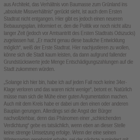
aus Architekt, das Verhältnis von Baumasse zum Grünland ins
„absolute Missverhältnis“ gerückt sieht, ist auch dem Ersten
Stadtrat nicht entgangen. Hier gibt es jedoch einen neueren
Bebauungsplan, informiert er, den die Politik vor noch nicht allzu
langer Zeit (jedoch vor Amtsantritt des Ersten Stadtrats Odszucks)
zugelassen hat. „Er macht genau diese bauliche Entwicklung
möglich“, weiß der Erste Stadtrat. Hier nachjustieren zu wollen,
könne sich die Stadt kaum leisten, da dann aufgrund fallender
Grundstückswerte jede Menge Entschädigungszahlungen auf die
Stadt zukommen würden.
„Solange ich hier bin, habe ich auf jeden Fall noch keine 34er-
Klage verloren und das waren nicht wenige“, betont er. Natürlich
müsse man sich die Mühe einer guten Argumentation machen.
Auch mit dem Kreis habe er dabei um den einen oder anderen
Bauplan gerungen. Allerdings sei die Angst der Bürger
nachvollziehbar, denn das Phänomen einer „schleichenden
Verdichtung“ gebe es tatsächlich, wenn eben an dieser Stelle
keine strenge Umsetzung erfolge. Wenn der eine seinen
Wintergarten genehmigt erhalte, sei der nächste zumindest mit