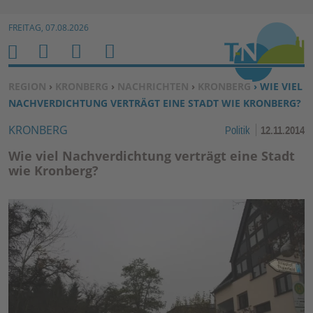
Zur Navigation springen ↓
FREITAG, 07.08.2026
Zum Inhalt springen ↓
M
S
B
H
E
U
E
O
SIE BEFINDEN SICH HIER:
REGION
›
KRONBERG
›
NACHRICHTEN
›
KRONBERG
› WIE VIEL
N
C
N
M
NACHVERDICHTUNG VERTRÄGT EINE STADT WIE KRONBERG?
U
H
U
E
KRONBERG
Politik
12.11.2014
E
T
N
Z
Wie viel Nachverdichtung verträgt eine Stadt
E
wie Kronberg?
R
F
U
N
K
TI
O
N