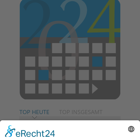
TOP HEUTE
TOP INSGESAMT
06.08.2026
Neuer NaturErlebnispfad
eröffnet: Kleine „Wald-
Detektive“ auf den Spuren der