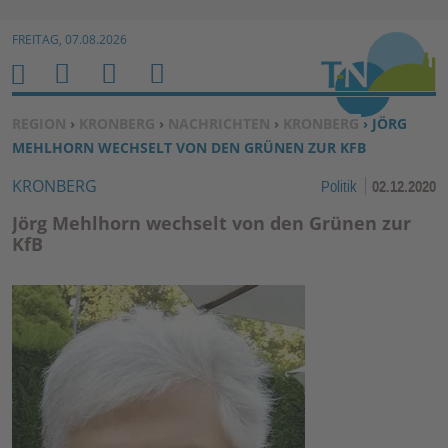
Zur Navigation springen ↓
FREITAG, 07.08.2026
Zum Inhalt springen ↓
M
S
B
H
E
U
E
O
SIE BEFINDEN SICH HIER:
REGION
›
KRONBERG
›
NACHRICHTEN
›
KRONBERG
› JÖRG
N
C
N
M
MEHLHORN WECHSELT VON DEN GRÜNEN ZUR KFB
U
H
U
E
KRONBERG
Politik
02.12.2020
E
T
N
Z
Jörg Mehlhorn wechselt von den Grünen zur
E
KfB
R
F
U
N
K
TI
O
N