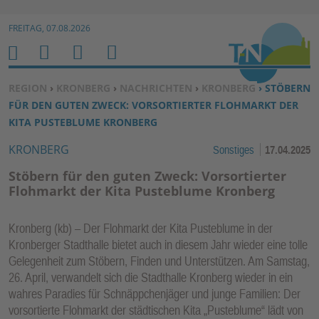
Zur Navigation springen ↓
FREITAG, 07.08.2026
Zum Inhalt springen ↓
M
S
B
H
E
U
E
O
SIE BEFINDEN SICH HIER:
REGION
›
KRONBERG
›
NACHRICHTEN
›
KRONBERG
› STÖBERN
N
C
N
M
FÜR DEN GUTEN ZWECK: VORSORTIERTER FLOHMARKT DER
U
H
U
E
KITA PUSTEBLUME KRONBERG
E
T
KRONBERG
Sonstiges
17.04.2025
N
Z
E
Stöbern für den guten Zweck: Vorsortierter
R
Flohmarkt der Kita Pusteblume Kronberg
F
U
Kronberg (kb) – Der Flohmarkt der Kita Pusteblume in der
N
Kronberger Stadthalle bietet auch in diesem Jahr wieder eine tolle
K
Gelegenheit zum Stöbern, Finden und Unterstützen. Am Samstag,
TI
26. April, verwandelt sich die Stadthalle Kronberg wieder in ein
wahres Paradies für Schnäppchenjäger und junge Familien: Der
O
vorsortierte Flohmarkt der städtischen Kita „Pusteblume“ lädt von
N