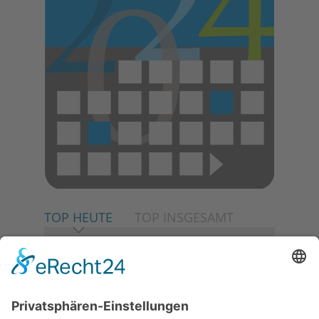
TOP HEUTE
TOP INSGESAMT
06.08.2026
Neuer NaturErlebnispfad
eröffnet: Kleine „Wald-
Detektive“ auf den Spuren der
Maus
06.08.2026
Baustellenführung führt auch in