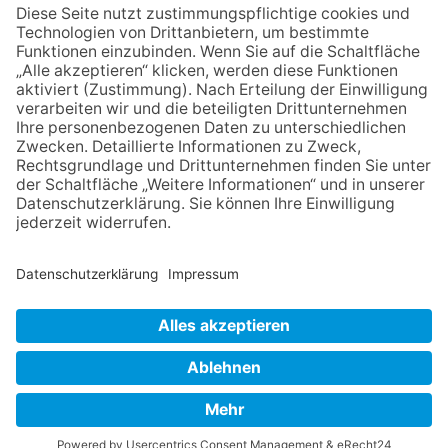
die Zukunft der Stadt
Königstein
06.08.2026
Klinikforum zum Thema
Karpaltunnelsyndrom
06.08.2026
Gewinnspiel zum Start ins
Schuljahr
30.07.2026
Ganz Niederhöchstadt wird zur
Festmeile
NACH OBEN
Impressum
Datenschutz
Netiquette
FAQ
AGB
Mediadaten
Copyright Taunus Nachrichten 2009 bis 2026
Powered by
native:media
.