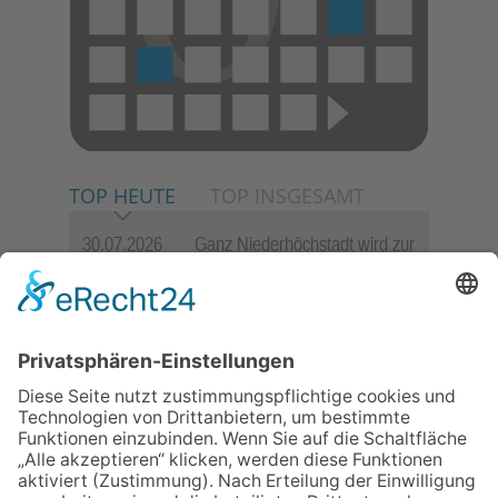
TOP HEUTE
TOP INSGESAMT
30.07.2026
Ganz Niederhöchstadt wird zur
Festmeile
06.08.2026
Jugendchor Hochtaunus
präsentiert sein neues
Programm „Changes“
23.07.2026
Zwischen Fachwerk, Wein und
Sommerabend: Der Rettershof
lädt wieder zum Weinfest ein
06.08.2026
Hisamoto und Tölke begeistern
mit Werken von Walter