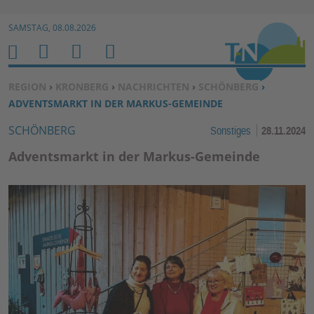
Zur Navigation springen ↓
SAMSTAG, 08.08.2026
Zum Inhalt springen ↓
M
S
B
H
E
U
E
O
SIE BEFINDEN SICH HIER:
REGION
›
KRONBERG
›
NACHRICHTEN
›
SCHÖNBERG
›
N
C
N
M
ADVENTSMARKT IN DER MARKUS-GEMEINDE
U
H
U
E
SCHÖNBERG
Sonstiges
28.11.2024
E
T
N
Z
Adventsmarkt in der Markus-Gemeinde
E
R
F
U
N
K
TI
O
N