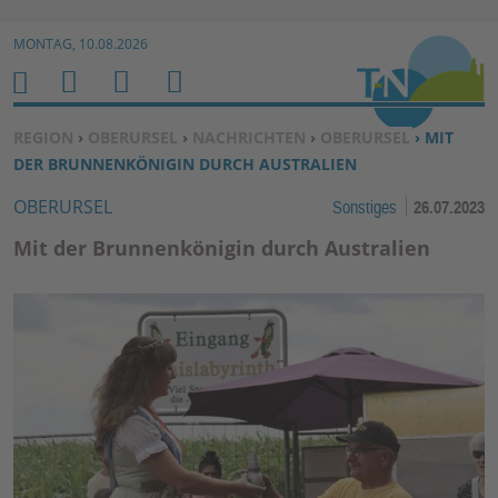
Zur Navigation springen ↓
MONTAG, 10.08.2026
Zum Inhalt springen ↓
M
S
B
H
E
U
E
O
SIE BEFINDEN SICH HIER:
REGION
›
OBERURSEL
›
NACHRICHTEN
›
OBERURSEL
› MIT
N
C
N
M
DER BRUNNENKÖNIGIN DURCH AUSTRALIEN
U
H
U
E
OBERURSEL
Sonstiges
26.07.2023
E
T
N
Z
Mit der Brunnenkönigin durch Australien
E
R
F
U
N
K
TI
O
N