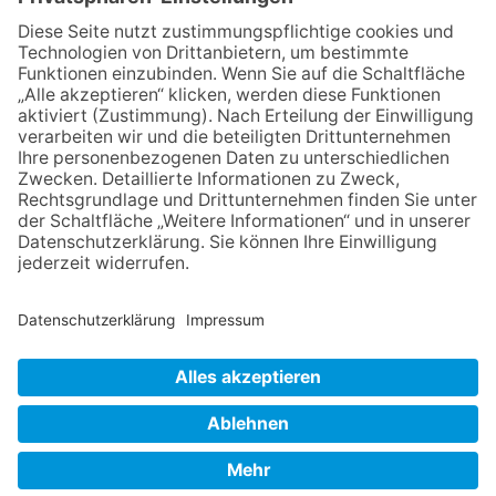
beim Mendelssohn-
Wettbewerb
23.07.2026
Partnerschaftsverein
Kronberg-Aberystwyth feiert
30-Jähriges
06.08.2026
„Die Globale Märchenstraße“:
Workshopreihe in der
Stadtbücherei
13.05.2026
GEWINNSPIEL
NACH OBEN
Impressum
Datenschutz
Netiquette
FAQ
AGB
Mediadaten
Copyright Taunus Nachrichten 2009 bis 2026