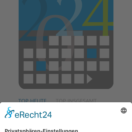
TOP HEUTE
TOP INSGESAMT
02.07.2026
Jetzt für Kulturförderpreis
bewerben
04.06.2026
Junge Musiker erringen Sieg