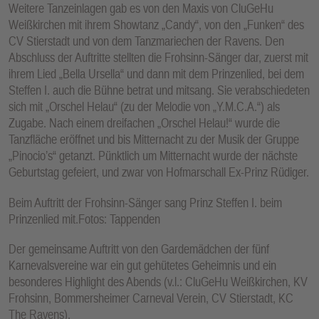
Weitere Tanzeinlagen gab es von den Maxis von CluGeHu
Weißkirchen mit ihrem Showtanz „Candy“, von den „Funken“ des
CV Stierstadt und von dem Tanzmariechen der Ravens. Den
Abschluss der Auftritte stellten die Frohsinn-Sänger dar, zuerst mit
ihrem Lied „Bella Ursella“ und dann mit dem Prinzenlied, bei dem
Steffen I. auch die Bühne betrat und mitsang. Sie verabschiedeten
sich mit „Orschel Helau“ (zu der Melodie von „Y.M.C.A.“) als
Zugabe. Nach einem dreifachen „Orschel Helau!“ wurde die
Tanzfläche eröffnet und bis Mitternacht zu der Musik der Gruppe
„Pinocio’s“ getanzt. Pünktlich um Mitternacht wurde der nächste
Geburtstag gefeiert, und zwar von Hofmarschall Ex-Prinz Rüdiger.
Beim Auftritt der Frohsinn-Sänger sang Prinz Steffen I. beim
Prinzenlied mit.Fotos: Tappenden
Der gemeinsame Auftritt von den Gardemädchen der fünf
Karnevalsvereine war ein gut gehütetes Geheimnis und ein
besonderes Highlight des Abends (v.l.: CluGeHu Weißkirchen, KV
Frohsinn, Bommersheimer Carneval Verein, CV Stierstadt, KC
The Ravens).