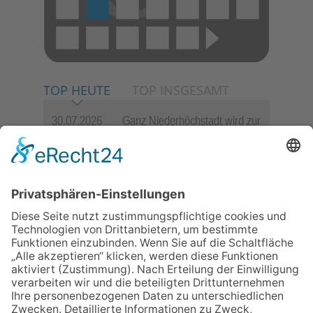
TOP HEUTE
TOP INSGESAMT
30.07.2026
Ganz Niederhöchstadt wird zur
Festmeile
06.08.2026
Hisamoto und Tölke begeistern
mit Werken von Walter
Wachsmuth
06.08.2026
Jugendchor Hochtaunus
präsentiert sein neues
Programm „Changes“
09.07.2026
Wasserampel steht auf Gelb:
Stadt ruft zum Wassersparen
auf
23.07.2026
Zwischen Fachwerk, Wein und