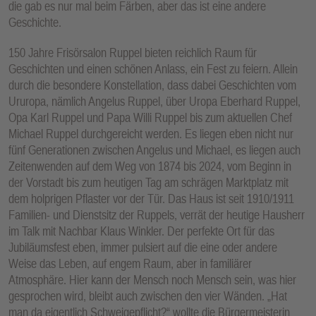
die gab es nur mal beim Färben, aber das ist eine andere
Geschichte.
150 Jahre Frisörsalon Ruppel bieten reichlich Raum für
Geschichten und einen schönen Anlass, ein Fest zu feiern. Allein
durch die besondere Konstellation, dass dabei Geschichten vom
Ururopa, nämlich Angelus Ruppel, über Uropa Eberhard Ruppel,
Opa Karl Ruppel und Papa Willi Ruppel bis zum aktuellen Chef
Michael Ruppel durchgereicht werden. Es liegen eben nicht nur
fünf Generationen zwischen Angelus und Michael, es liegen auch
Zeitenwenden auf dem Weg von 1874 bis 2024, vom Beginn in
der Vorstadt bis zum heutigen Tag am schrägen Marktplatz mit
dem holprigen Pflaster vor der Tür. Das Haus ist seit 1910/1911
Familien- und Dienstsitz der Ruppels, verrät der heutige Hausherr
im Talk mit Nachbar Klaus Winkler. Der perfekte Ort für das
Jubiläumsfest eben, immer pulsiert auf die eine oder andere
Weise das Leben, auf engem Raum, aber in familiärer
Atmosphäre. Hier kann der Mensch noch Mensch sein, was hier
gesprochen wird, bleibt auch zwischen den vier Wänden. „Hat
man da eigentlich Schweigepflicht?“ wollte die Bürgermeisterin