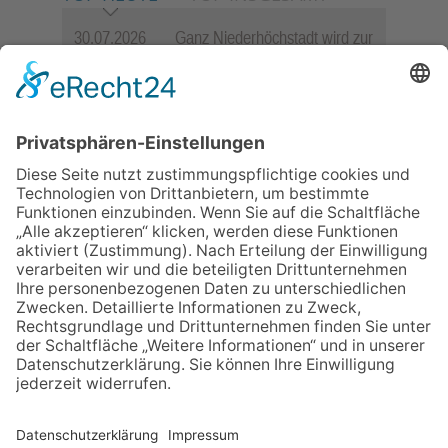
30.07.2026
Ganz Niederhöchstadt wird zur
Festmeile
06.08.2026
Hisamoto und Tölke begeistern
mit Werken von Walter
Wachsmuth
06.08.2026
Jugendchor Hochtaunus
präsentiert sein neues
Programm „Changes“
09.07.2026
Wasserampel steht auf Gelb:
Stadt ruft zum Wassersparen
auf
23.07.2026
Zwischen Fachwerk, Wein und
Sommerabend: Der Rettershof
lädt wieder zum Weinfest ein