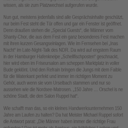
wissen, als sie zum Platzwechsel aufgerufen wurde.
Nun gut, meistens jedenfalls sind alle Gesprächsinhalte geschützt,
nur beim Fest steht die Tür offen und gar ein Fenster ist geöffnet.
Denn draußen stehen die „Special Guests“, die Männer vom
Shanty-Chor, die aus dem Fest ein ganz besonderes Fest machen
mit ihren kurzen Gesangseinlagen. Wie im Fernsehen bei „Inas
Nacht“ im Late-Night-Talk des NDR. Da wird auf engstem Raum
in der Hamburger Hafenkneipe „Schellfischposten“ geschnackt,
hier wird eben im Friseursalon am scheppen Marktplatz in voller
Bude geklönt. Und den Refrain bringen die Jungs mit dem Faible
für die Waterkant perfekt und immer im richtigen Moment zu
Gehör, auch wenn sie vom Urselbach stammen und nur so
aussehen wie die Nordsee-Matrosen. „150 Jahre … Orschel is ne
schöne Stadt, die den Salon Ruppel hat“.
Wie schafft man das, so ein kleines Handwerksunternehmen 150
Jahre am Laufen zu halten? Da hat Meister Michael Ruppel sofort
die Antwort parat: „Die Männer haben immer die richtige Frau
gefunden.“ Das ist mehr als Applaus, ein fröhliches Lachen und