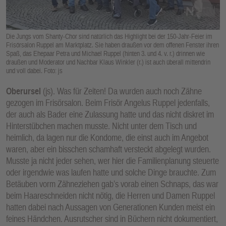
E
N
Die Jungs vom Shanty-Chor sind natürlich das Highlight bei der 150-Jahr-Feier im
Frisörsalon Ruppel am Marktplatz. Sie haben draußen vor dem offenen Fenster ihren
Spaß, das Ehepaar Petra und Michael Ruppel (hinten 3. und 4. v. r.) drinnen wie
draußen und Moderator und Nachbar Klaus Winkler (r.) ist auch überall mittendrin
und voll dabei. Foto: js
Oberursel
(js). Was für Zeiten! Da wurden auch noch Zähne
gezogen im Frisörsalon. Beim Frisör Angelus Ruppel jedenfalls,
der auch als Bader eine Zulassung hatte und das nicht diskret im
Hinterstübchen machen musste. Nicht unter dem Tisch und
heimlich, da lagen nur die Kondome, die einst auch im Angebot
waren, aber ein bisschen schamhaft versteckt abgelegt wurden.
Musste ja nicht jeder sehen, wer hier die Familienplanung steuerte
oder irgendwie was laufen hatte und solche Dinge brauchte. Zum
Betäuben vorm Zähneziehen gab’s vorab einen Schnaps, das war
beim Haareschneiden nicht nötig, die Herren und Damen Ruppel
hatten dabei nach Aussagen von Generationen Kunden meist ein
feines Händchen. Ausrutscher sind in Büchern nicht dokumentiert,