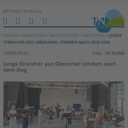
Zur Navigation springen ↓
MITTWOCH, 05.08.2026
Zum Inhalt springen ↓
M
S
B
H
E
U
E
O
SIE BEFINDEN SICH HIER:
REGION
›
OBERURSEL
›
NACHRICHTEN
›
OBERURSEL
› JUNGE
N
C
N
M
STREICHER AUS OBERURSEL STREBEN NACH DEM SIEG
U
H
U
E
OBERURSEL
Kultur
07.05.2026
E
T
N
Z
Junge Streicher aus Oberursel streben nach
E
dem Sieg
R
F
U
N
K
TI
O
N