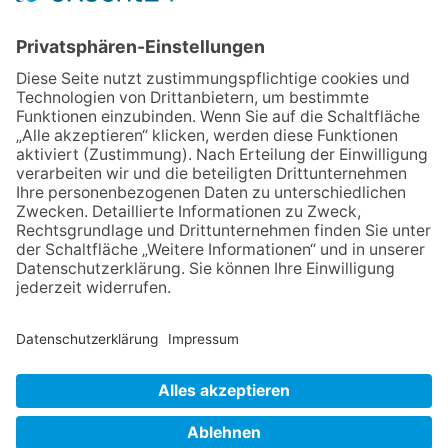
Festmeile
23.07.2026
RP hört Öffentlichkeit zu
Änderungen bei U2-
Verlängerung an
28.05.2026
Elf kostenlose Online-
Workshops für Frauen
25.06.2026
Mendelssohn Tage werfen ihre
Schatten voraus
23.07.2026
Zwischen Fachwerk, Wein und
Sommerabend: Der Rettershof
lädt wieder zum Weinfest ein
NACH OBEN
Impressum
Datenschutz
Netiquette
FAQ
AGB
Mediadaten