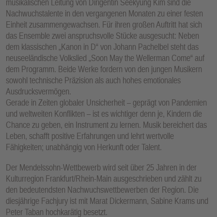
musikalischen Leitung von Dirigentin Seekyung Kim sind die
Nachwuchstalente in den vergangenen Monaten zu einer festen
Einheit zusammengewachsen. Für ihren großen Auftritt hat sich
das Ensemble zwei anspruchsvolle Stücke ausgesucht: Neben
dem klassischen „Kanon in D“ von Johann Pachelbel steht das
neuseeländische Volkslied „Soon May the Wellerman Come“ auf
dem Programm. Beide Werke fordern von den jungen Musikern
sowohl technische Präzision als auch hohes emotionales
Ausdrucksvermögen.
Gerade in Zeiten globaler Unsicherheit – geprägt von Pandemien
und weltweiten Konflikten – ist es wichtiger denn je, Kindern die
Chance zu geben, ein Instrument zu lernen. Musik bereichert das
Leben, schafft positive Erfahrungen und lehrt wertvolle
Fähigkeiten; unabhängig von Herkunft oder Talent.
Der Mendelssohn-Wettbewerb wird seit über 25 Jahren in der
Kulturregion Frankfurt/Rhein-Main ausgeschrieben und zählt zu
den bedeutendsten Nachwuchswettbewerben der Region. Die
diesjährige Fachjury ist mit Marat Dickermann, Sabine Krams und
Peter Taban hochkarätig besetzt.