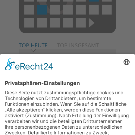
TOP HEUTE
TOP INSGESAMT
06.08.2026
Neuer NaturErlebnispfad
eröffnet: Kleine „Wald-
Detektive“ auf den Spuren der
Maus
06.08.2026
Baustellenführung führt auch in
die Zukunft der Stadt
Königstein
06.08.2026
Klinikforum zum Thema
Karpaltunnelsyndrom
06.08.2026
Gewinnspiel zum Start ins
Schuljahr