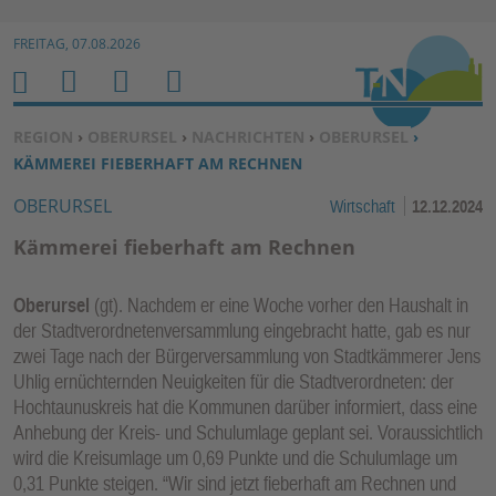
Zur Navigation springen ↓
FREITAG, 07.08.2026
Zum Inhalt springen ↓
M
S
B
H
E
U
E
O
SIE BEFINDEN SICH HIER:
REGION
›
OBERURSEL
›
NACHRICHTEN
›
OBERURSEL
›
N
C
N
M
KÄMMEREI FIEBERHAFT AM RECHNEN
U
H
U
E
OBERURSEL
Wirtschaft
12.12.2024
E
T
N
Z
Kämmerei fieberhaft am Rechnen
E
R
Oberursel
(gt). Nachdem er eine Woche vorher den Haushalt in
F
der Stadtverordnetenversammlung eingebracht hatte, gab es nur
U
zwei Tage nach der Bürgerversammlung von Stadtkämmerer Jens
N
Uhlig ernüchternden Neuigkeiten für die Stadtverordneten: der
K
Hochtaunuskreis hat die Kommunen darüber informiert, dass eine
TI
Anhebung der Kreis- und Schulumlage geplant sei. Voraussichtlich
wird die Kreisumlage um 0,69 Punkte und die Schulumlage um
O
0,31 Punkte steigen. “Wir sind jetzt fieberhaft am Rechnen und
N