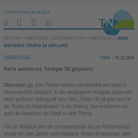
Zur Navigation springen ↓
DONNERSTAG, 06.08.2026
Zum Inhalt springen ↓
M
S
B
H
E
U
E
O
SIE BEFINDEN SICH HIER:
REGION
›
OBERURSEL
›
NACHRICHTEN
›
OBERURSEL
› KEIN
N
C
N
M
WEITERES TEMPO 30 GEPLANT
U
H
U
E
OBERURSEL
Politik
01.11.2023
E
T
N
Z
Kein weiteres Tempo 30 geplant
E
R
Oberursel
(gt). Das Thema Verkehr und Mobilität wird auch in
F
Oberursel heiß diskutiert. In der vergangenen Ausgabe hatten wir
U
einen größeren Beitrag mit dem Titel: „Tempo 30 gilt jetzt auch in
N
der Straße Im Heidegraben“ in der Zeitung. Nun erreichten uns
K
auch die Antworten der Stadt zu dem Thema.
TI
Für ein Teilstück (von der Dornbachstraße bis zur Fichtenstraße)
O
wurde vor zwei Jahren vom Ortsbeirat Tempo 30 beantragt, aber
N