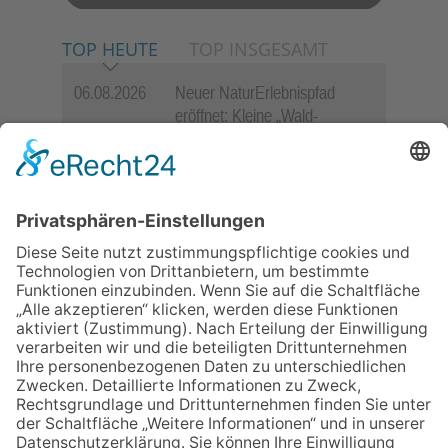
TOP HEUTE
TOP INSGESAMT
06.08.2026
Neuer NaturErlebnispfad
eröffnet: Kleine „Wald-
Detektive“ auf den Spuren der
Maus
06.08.2026
„Rock auf der Burg“ lässt
Königstein beben
06.08.2026
„Freundschaft, das ist wie
Heimat“ – Lions-Präsident
Jürgen Rohrmann setzt auf
Gemeinschaft und Bewährtes
06.08.2026
Baustellenführung führt auch in
die Zukunft der Stadt
Königstein
06.08.2026
Schulranzen schenken Kindern
einen guten Start