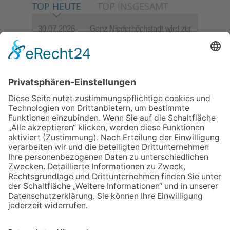
TOP HEUTE
TOP INSGESAMT
30.07.2026
Ganz Niederhöchstadt wird zur
Festmeile
06.08.2026
Jugendchor Hochtaunus
präsentiert sein neues
Programm „Changes“
23.07.2026
Zwischen Fachwerk, Wein und
Sommerabend: Der Rettershof
lädt wieder zum Weinfest ein
06.08.2026
Hisamoto und Tölke begeistern
mit Werken von Walter
Wachsmuth
09.07.2026
Wasserampel steht auf Gelb:
Stadt ruft zum Wassersparen
auf