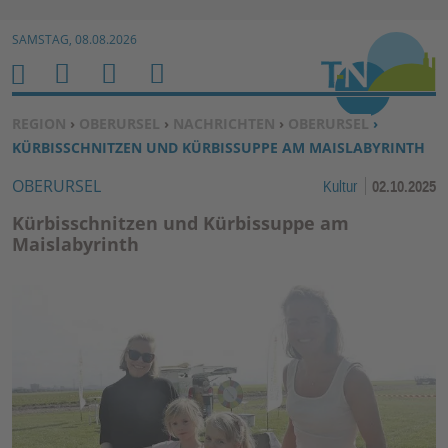
Zur Navigation springen ↓
SAMSTAG, 08.08.2026
Zum Inhalt springen ↓
M
S
B
H
E
U
E
O
SIE BEFINDEN SICH HIER:
REGION
›
OBERURSEL
›
NACHRICHTEN
›
OBERURSEL
›
N
C
N
M
KÜRBISSCHNITZEN UND KÜRBISSUPPE AM MAISLABYRINTH
U
H
U
E
OBERURSEL
Kultur
02.10.2025
E
T
N
Z
Kürbisschnitzen und Kürbissuppe am
E
Maislabyrinth
R
F
U
N
K
TI
O
N