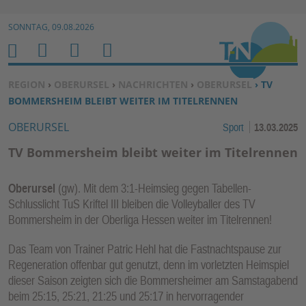
Zur Navigation springen ↓
SONNTAG, 09.08.2026
Zum Inhalt springen ↓
M
S
B
H
E
U
E
O
SIE BEFINDEN SICH HIER:
REGION
›
OBERURSEL
›
NACHRICHTEN
›
OBERURSEL
› TV
N
C
N
M
BOMMERSHEIM BLEIBT WEITER IM TITELRENNEN
U
H
U
E
OBERURSEL
Sport
13.03.2025
E
T
N
Z
TV Bommersheim bleibt weiter im Titelrennen
E
R
Oberursel
(gw). Mit dem 3:1-Heimsieg gegen Tabellen-
F
Schlusslicht TuS Kriftel III bleiben die Volleyballer des TV
U
Bommersheim in der Oberliga Hessen weiter im Titelrennen!
N
Das Team von Trainer Patric Hehl hat die Fastnachtspause zur
K
Regeneration offenbar gut genutzt, denn im vorletzten Heimspiel
TI
dieser Saison zeigten sich die Bommersheimer am Samstagabend
O
beim 25:15, 25:21, 21:25 und 25:17 in hervorragender
N