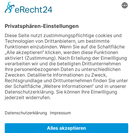
Festmeile
23.07.2026
Zwischen Fachwerk, Wein und
Sommerabend: Der Rettershof
lädt wieder zum Weinfest ein
06.08.2026
Jugendchor Hochtaunus
präsentiert sein neues
Programm „Changes“
06.08.2026
„die 80er live“ – Die große
Stadiontour kommt nach
Frankfurt
06.08.2026
Hisamoto und Tölke begeistern
mit Werken von Walter
Wachsmuth
NACH OBEN