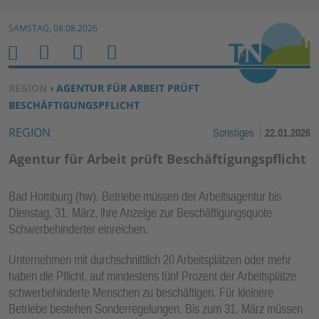
Zur Navigation springen ↓
SAMSTAG, 08.08.2026
Zum Inhalt springen ↓
M
S
B
H
E
U
E
O
SIE BEFINDEN SICH HIER:
REGION
› AGENTUR FÜR ARBEIT PRÜFT
N
C
N
M
BESCHÄFTIGUNGSPFLICHT
U
H
U
E
REGION
Sonstiges
22.01.2026
E
T
N
Z
Agentur für Arbeit prüft Beschäftigungspflicht
E
R
Bad Homburg (hw). Betriebe müssen der Arbeitsagentur bis
F
Dienstag, 31. März, ihre Anzeige zur Beschäftigungsquote
U
Schwerbehinderter einreichen.
N
Unternehmen mit durchschnittlich 20 Arbeitsplätzen oder mehr
K
haben die Pflicht, auf mindestens fünf Prozent der Arbeitsplätze
TI
schwerbehinderte Menschen zu beschäftigen. Für kleinere
O
Betriebe bestehen Sonderregelungen. Bis zum 31. März müssen
N