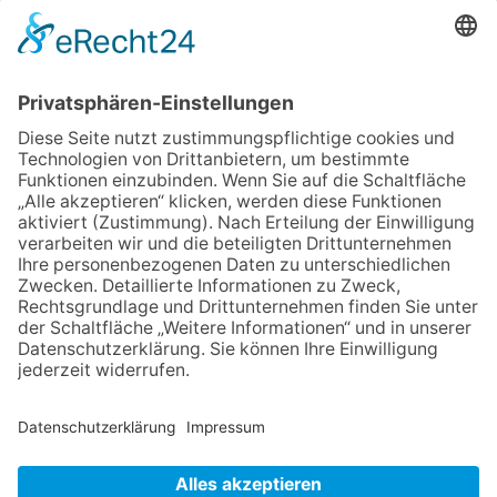
Festmeile
06.08.2026
Hisamoto und Tölke begeistern
mit Werken von Walter
Wachsmuth
06.08.2026
Jugendchor Hochtaunus
präsentiert sein neues
Programm „Changes“
09.07.2026
Wasserampel steht auf Gelb:
Stadt ruft zum Wassersparen
auf
23.07.2026
Zwischen Fachwerk, Wein und
Sommerabend: Der Rettershof
lädt wieder zum Weinfest ein
NACH OBEN