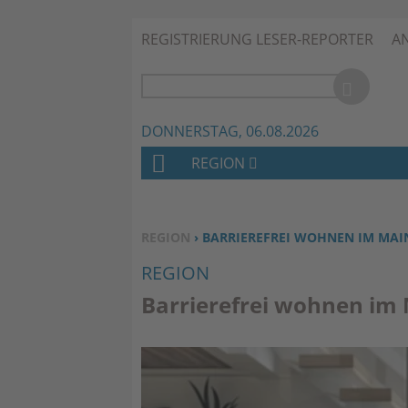
REGISTRIERUNG LESER-REPORTER
A
DONNERSTAG, 06.08.2026
REGION
H
O
M
SIE BEFINDEN SICH HIER:
REGION
› BARRIEREFREI WOHNEN IM MAI
E
REGION
Barrierefrei wohnen im