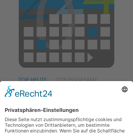
TOP HEUTE
TOP INSGESAMT
02.07.2026
Jetzt für Kulturförderpreis
bewerben
04.06.2026
Junge Musiker erringen Sieg
beim Mendelssohn-
Wettbewerb
23.07.2026
Partnerschaftsverein