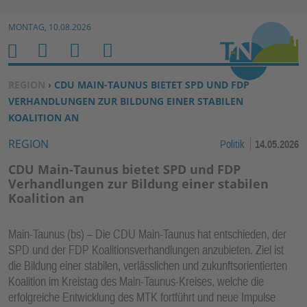
Zur Navigation springen ↓
MONTAG, 10.08.2026
Zum Inhalt springen ↓
M
S
B
H
E
U
E
O
SIE BEFINDEN SICH HIER:
REGION
› CDU MAIN-TAUNUS BIETET SPD UND FDP
N
C
N
M
VERHANDLUNGEN ZUR BILDUNG EINER STABILEN
U
H
U
E
KOALITION AN
E
T
REGION
Politik
14.05.2026
N
Z
E
CDU Main-Taunus bietet SPD und FDP
R
Verhandlungen zur Bildung einer stabilen
Koalition an
F
U
N
Main-Taunus (bs) – Die CDU Main-Taunus hat entschieden, der
K
SPD und der FDP Koalitionsverhandlungen anzubieten. Ziel ist
die Bildung einer stabilen, verlässlichen und zukunftsorientierten
TI
Koalition im Kreistag des Main-Taunus-Kreises, welche die
O
erfolgreiche Entwicklung des MTK fortführt und neue Impulse
N