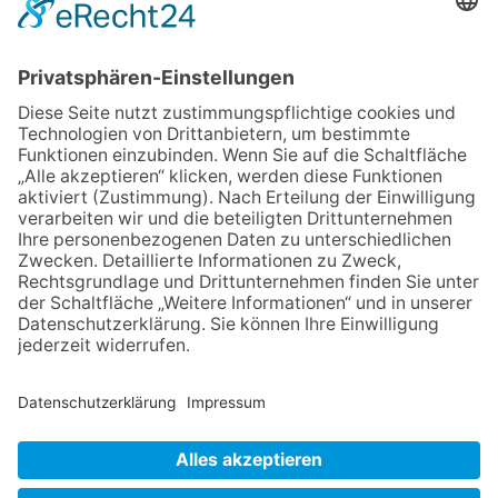
eröffnet: Kleine „Wald-
Detektive“ auf den Spuren der
Maus
30.07.2026
Ganz Niederhöchstadt wird zur
Festmeile
06.08.2026
Baustellenführung führt auch in
die Zukunft der Stadt
Königstein
06.08.2026
Klinikforum zum Thema
Karpaltunnelsyndrom
06.08.2026
Gewinnspiel zum Start ins
Schuljahr
NACH OBEN