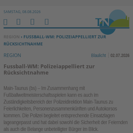
Zur Navigation springen ↓
SAMSTAG, 08.08.2026
Zum Inhalt springen ↓
M
S
B
H
E
U
E
O
SIE BEFINDEN SICH HIER:
REGION
› FUSSBALL-WM: POLIZEIAPPELLIERT ZUR
N
C
N
M
RÜCKSICHTNAHME
U
H
U
E
REGION
Blaulicht
02.07.2026
E
T
N
Z
Fussball-WM: Polizeiappelliert zur
E
Rücksichtnahme
R
F
Main-Taunus (bs) – Im Zusammenhang mit
U
Fußballweltmeisterschaftsspielen kann es auch im
N
Zuständigkeitsbereich der Polizeidirektion Main-Taunus zu
K
Feierlichkeiten, Personenzusammenkünften und Autokorsos
kommen. Die Polizei begleitet entsprechende Einsatzlagen
TI
lageangepasst und hat dabei sowohl die Sicherheit der Feiernden
O
als auch die Belange unbeteiligter Bürger im Blick.
N