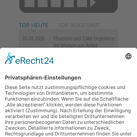
TOP HEUTE
TOP INSGESAMT
06.08.2026
Hisamoto und Tölke begeistern
mit Werken von Walter
Wachsmuth
30.07.2026
Ganz Niederhöchstadt wird zur
Festmeile
09.07.2026
Wasserampel steht auf Gelb:
Stadt ruft zum Wassersparen
auf
06.08.2026
Jugendchor Hochtaunus
präsentiert sein neues
Programm „Changes“
12.05.2026
Zweisprachige Lesung im 7.
Himmel: Vom Geschenk zum
60. Geburtstag zur Autoren-