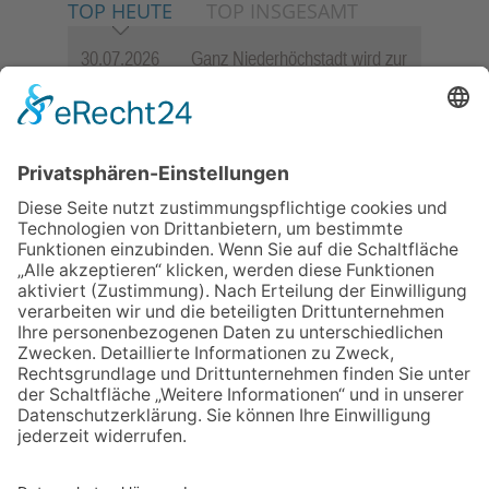
TOP HEUTE
TOP INSGESAMT
30.07.2026
Ganz Niederhöchstadt wird zur
Festmeile
23.07.2026
Zwischen Fachwerk, Wein und
Sommerabend: Der Rettershof
lädt wieder zum Weinfest ein
06.08.2026
„die 80er live“ – Die große
Stadiontour kommt nach
Frankfurt
06.08.2026
Jugendchor Hochtaunus
präsentiert sein neues
Programm „Changes“
06.08.2026
Hisamoto und Tölke begeistern
mit Werken von Walter
Wachsmuth