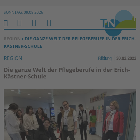
Zur Navigation springen ↓
SONNTAG, 09.08.2026
Zum Inhalt springen ↓
M
S
B
H
E
U
E
O
SIE BEFINDEN SICH HIER:
REGION
› DIE GANZE WELT DER PFLEGEBERUFE IN DER ERICH-
N
C
N
M
KÄSTNER-SCHULE
U
H
U
E
REGION
Bildung
30.03.2023
E
T
N
Z
Die ganze Welt der Pflegeberufe in der Erich-
E
Kästner-Schule
R
F
U
N
K
TI
O
N