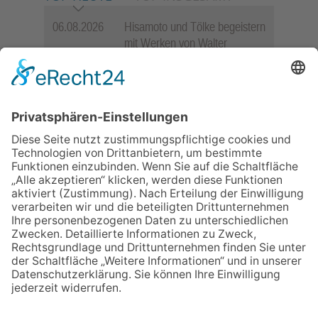
06.08.2026
Hisamoto und Tölke begeistern
mit Werken von Walter
Wachsmuth
09.07.2026
Wasserampel steht auf Gelb:
Stadt ruft zum Wassersparen
auf
30.07.2026
Ganz Niederhöchstadt wird zur
Festmeile
06.08.2026
Jugendchor Hochtaunus
präsentiert sein neues
Programm „Changes“
12.05.2026
Zweisprachige Lesung im 7.
Himmel: Vom Geschenk zum
60. Geburtstag zur Autoren-
Karriere