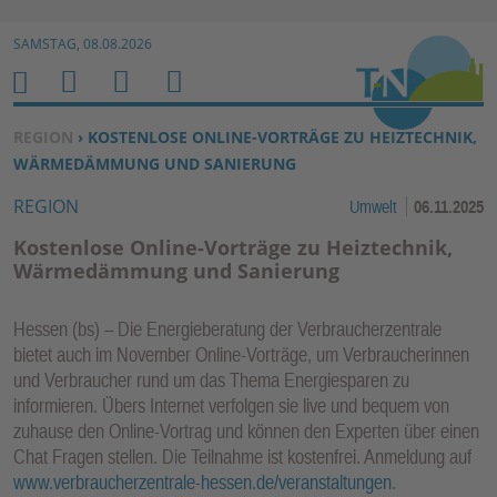
Zur Navigation springen ↓
SAMSTAG, 08.08.2026
Zum Inhalt springen ↓
M
S
B
H
E
U
E
O
SIE BEFINDEN SICH HIER:
REGION
› KOSTENLOSE ONLINE-VORTRÄGE ZU HEIZTECHNIK,
N
C
N
M
WÄRMEDÄMMUNG UND SANIERUNG
U
H
U
E
REGION
Umwelt
06.11.2025
E
T
N
Z
Kostenlose Online-Vorträge zu Heiztechnik,
E
Wärmedämmung und Sanierung
R
F
­Hessen (bs) – Die Energieberatung der Verbraucherzentrale
U
bietet auch im November Online-Vorträge, um Verbraucherinnen
N
und Verbraucher rund um das Thema Energiesparen zu
K
informieren. Übers Internet verfolgen sie live und bequem von
zuhause den Online-Vortrag und können den Experten über einen
TI
Chat Fragen stellen. Die Teilnahme ist kostenfrei. Anmeldung auf
O
www.verbraucherzentrale-hessen.de/veranstaltungen
.
N