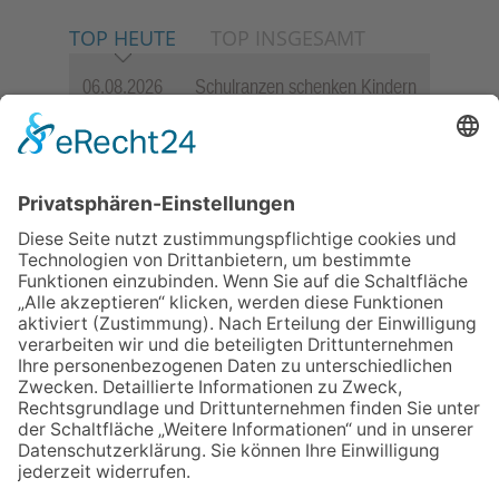
TOP HEUTE
TOP INSGESAMT
06.08.2026
Schulranzen schenken Kindern
einen guten Start
06.08.2026
„Freundschaft, das ist wie
Heimat“ – Lions-Präsident
Jürgen Rohrmann setzt auf
Gemeinschaft und Bewährtes
06.08.2026
„Rock auf der Burg“ lässt
Königstein beben
06.08.2026
Zwischen Fachwerk, Wein und
Musik: Erste Kronberger
Weinzeit begeistert die
Burgstadt
06.08.2026
Nachhaltigkeits-Akteure
vernetzen sich