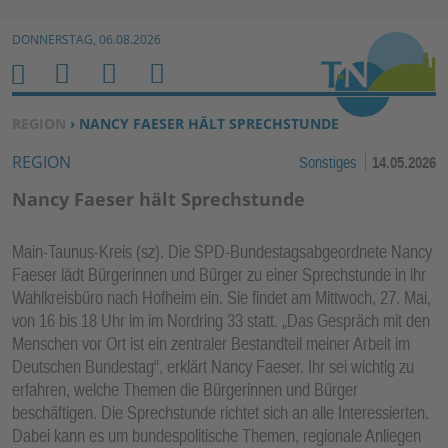
Zur Navigation springen ↓
DONNERSTAG, 06.08.2026
Zum Inhalt springen ↓
M
S
B
H
E
U
E
O
SIE BEFINDEN SICH HIER:
REGION
› NANCY FAESER HÄLT SPRECHSTUNDE
N
C
N
M
REGION
Sonstiges
14.05.2026
U
H
U
E
E
T
Nancy Faeser hält Sprechstunde
N
Z
E
Main-Taunus-Kreis (sz). Die SPD-Bundestagsabgeordnete Nancy
R
Faeser lädt Bürgerinnen und Bürger zu einer Sprechstunde in ihr
F
Wahlkreisbüro nach Hofheim ein. Sie findet am Mittwoch, 27. Mai,
U
von 16 bis 18 Uhr im im Nordring 33 statt. „Das Gespräch mit den
N
Menschen vor Ort ist ein zentraler Bestandteil meiner Arbeit im
K
Deutschen Bundestag“, erklärt Nancy Faeser. Ihr sei wichtig zu
TI
erfahren, welche Themen die Bürgerinnen und Bürger
beschäftigen. Die Sprechstunde richtet sich an alle Interessierten.
O
Dabei kann es um bundespolitische Themen, regionale Anliegen
N