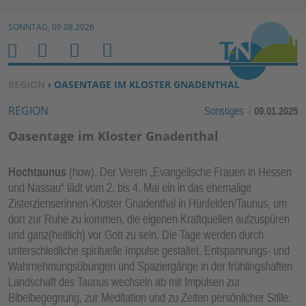
Zur Navigation springen ↓
SONNTAG, 09.08.2026
Zum Inhalt springen ↓
M
S
B
H
E
U
E
O
SIE BEFINDEN SICH HIER:
REGION
› OASENTAGE IM KLOSTER GNADENTHAL
N
C
N
M
REGION
Sonstiges
09.01.2025
U
H
U
E
E
T
Oasentage im Kloster Gnadenthal
N
Z
E
Hochtaunus
(how). Der Verein „Evangelische Frauen in Hessen
R
und Nassau“ lädt vom 2. bis 4. Mai ein in das ehemalige
F
Zisterzienserinnen-Kloster Gnadenthal in Hünfelden/Taunus, um
U
dort zur Ruhe zu kommen, die eigenen Kraftquellen aufzuspüren
N
und ganz(heitlich) vor Gott zu sein. Die Tage werden durch
K
unterschiedliche spirituelle Impulse gestaltet. Entspannungs- und
TI
Wahrnehmungsübungen und Spaziergänge in der frühlingshaften
Landschaft des Taunus wechseln ab mit Impulsen zur
O
Bibelbegegnung, zur Meditation und zu Zeiten persönlicher Stille.
N