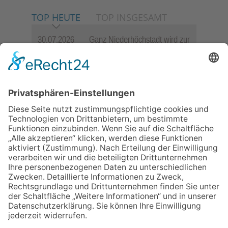
TOP HEUTE
TOP INSGESAMT
30.07.2026
Ganz Niederhöchstadt wird zur
Festmeile
23.07.2026
Zwischen Fachwerk, Wein und
Sommerabend: Der Rettershof
lädt wieder zum Weinfest ein
06.08.2026
„die 80er live“ – Die große
Stadiontour kommt nach
Frankfurt
06.08.2026
Jugendchor Hochtaunus
präsentiert sein neues
Programm „Changes“
06.08.2026
Hisamoto und Tölke begeistern
mit Werken von Walter
Wachsmuth