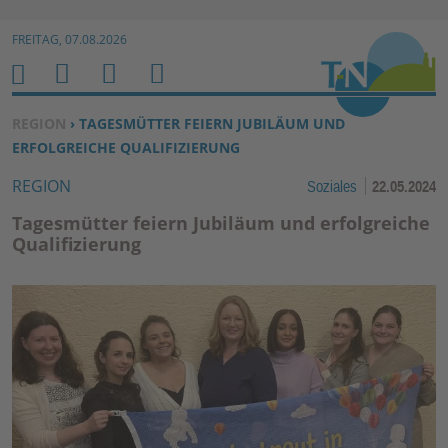
Zur Navigation springen ↓
FREITAG, 07.08.2026
Zum Inhalt springen ↓
M
S
B
H
E
U
E
O
SIE BEFINDEN SICH HIER:
REGION
› TAGESMÜTTER FEIERN JUBILÄUM UND
N
C
N
M
ERFOLGREICHE QUALIFIZIERUNG
U
H
U
E
REGION
Soziales
22.05.2024
E
T
N
Z
Tagesmütter feiern Jubiläum und erfolgreiche
E
Qualifizierung
R
F
U
N
K
TI
O
N