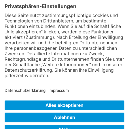
Maus
30.07.2026
Ganz Niederhöchstadt wird zur
Festmeile
06.08.2026
Baustellenführung führt auch in
die Zukunft der Stadt
Königstein
06.08.2026
Klinikforum zum Thema
Karpaltunnelsyndrom
06.08.2026
Gewinnspiel zum Start ins
Schuljahr
NACH OBEN
Impressum
Datenschutz
Netiquette
FAQ
AGB
Copyright Taunus Nachrichten 2009 bis 2026