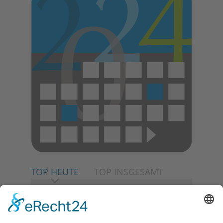
TOP HEUTE
TOP INSGESAMT
06.08.2026
Neuer NaturErlebnispfad
eröffnet: Kleine „Wald-
Detektive“ auf den Spuren der