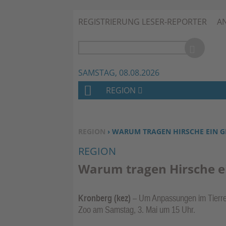
REGISTRIERUNG LESER-REPORTER
A
SAMSTAG, 08.08.2026
REGION
H
O
M
SIE BEFINDEN SICH HIER:
REGION
› WARUM TRAGEN HIRSCHE EIN G
E
REGION
Warum tragen Hirsche e
Kronberg (kez)
– Um Anpassungen im Tierrei
Zoo am Samstag, 3. Mai um 15 Uhr.