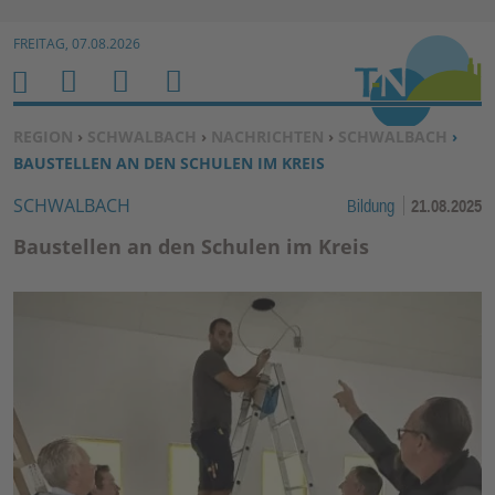
Zur Navigation springen ↓
FREITAG, 07.08.2026
Zum Inhalt springen ↓
M
S
B
H
E
U
E
O
SIE BEFINDEN SICH HIER:
REGION
›
SCHWALBACH
›
NACHRICHTEN
›
SCHWALBACH
›
N
C
N
M
BAUSTELLEN AN DEN SCHULEN IM KREIS
U
H
U
E
SCHWALBACH
Bildung
21.08.2025
E
T
N
Z
Baustellen an den Schulen im Kreis
E
R
F
U
N
K
TI
O
N