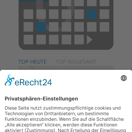
TOP HEUTE
TOP INSGESAMT
06.08.2026
Neuer NaturErlebnispfad
eröffnet: Kleine „Wald-
Detektive“ auf den Spuren der
Maus
30.07.2026
Ganz Niederhöchstadt wird zur
Festmeile
06.08.2026
Baustellenführung führt auch in
die Zukunft der Stadt
Königstein