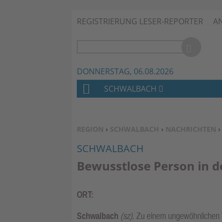
REGISTRIERUNG LESER-REPORTER
A
DONNERSTAG, 06.08.2026
SCHWALBACH
H
O
M
SIE BEFINDEN SICH HIER:
REGION
›
SCHWALBACH
›
NACHRICHTEN
E
SCHWALBACH
Bewusstlose Person in d
ORT:
Schwalbach
(sz)
. Zu einem ungewöhnlichen V