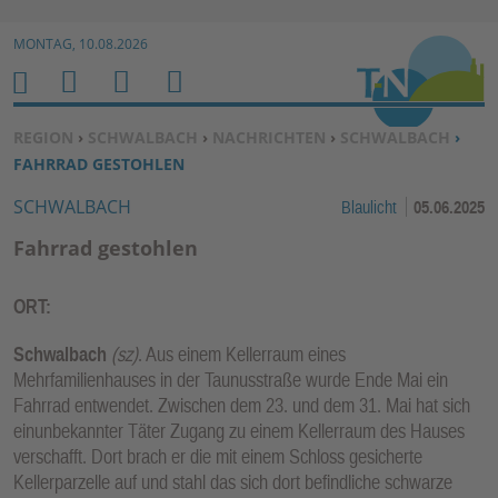
Zur Navigation springen ↓
MONTAG, 10.08.2026
Zum Inhalt springen ↓
M
S
B
H
E
U
E
O
SIE BEFINDEN SICH HIER:
REGION
›
SCHWALBACH
›
NACHRICHTEN
›
SCHWALBACH
›
N
C
N
M
FAHRRAD GESTOHLEN
U
H
U
E
SCHWALBACH
Blaulicht
05.06.2025
E
T
N
Z
Fahrrad gestohlen
E
R
ORT:
F
U
Schwalbach
(sz)
. Aus einem Kellerraum eines
N
Mehrfamilienhauses in der Taunusstraße wurde Ende Mai ein
Fahrrad entwendet. Zwischen dem 23. und dem 31. Mai hat sich
K
einunbekannter Täter Zugang zu einem Kellerraum des Hauses
TI
verschafft. Dort brach er die mit einem Schloss gesicherte
O
Kellerparzelle auf und stahl das sich dort befindliche schwarze
N