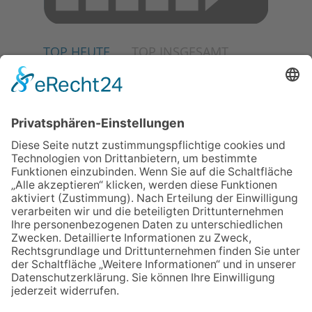
TOP HEUTE
TOP INSGESAMT
02.07.2026
Jetzt für Kulturförderpreis
bewerben
04.06.2026
Junge Musiker erringen Sieg
beim Mendelssohn-
Wettbewerb
23.07.2026
Partnerschaftsverein
Kronberg-Aberystwyth feiert
30-Jähriges
06.08.2026
„Die Globale Märchenstraße“:
Workshopreihe in der
Stadtbücherei
13.05.2026
GEWINNSPIEL