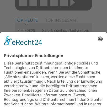
TOP HEUTE
TOP INSGESAMT
30.07.2026
Ganz Niederhöchstadt wird zur
Festmeile
06.08.2026
Jugendchor Hochtaunus
präsentiert sein neues
Programm „Changes“
06.08.2026
Hisamoto und Tölke begeistern
mit Werken von Walter
Wachsmuth
23.07.2026
Zwischen Fachwerk, Wein und
Sommerabend: Der Rettershof
lädt wieder zum Weinfest ein
09.07.2026
Wasserampel steht auf Gelb:
Stadt ruft zum Wassersparen
auf