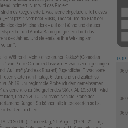
rend, pointiert. Nun wird das Projekt
, sind musikbegeisterte Erwachsene eingeladen, Teil dieses
„Echt jetzt?“ verbindet Musik, Theater und die Kraft der
die Idee des Miteinanders – auf der Bühne und darüber
Breitsprecher und Annika Baumgart greifen damit das
ent des Jahres. Und sie entfaltet ihre Wirkung am
vereint“.
ältig: Während „Mein kleiner grüner Kaktus“ (Comedian
TOP
ire“ von Pierre Certon exklusiv von Erwachsenen gesungen
 und „Auf uns“ (Andreas Bourani) Jugendliche, Erwachsene
06.0
ben starten am Freitag, 6. Juni, und sind zeitlich so
ich ist. Ab 19 Uhr beginnt die Probe mit dem gemeinsamen
y“ als generationenübergreifendes Stück. Ab 19.50 Uhr wird
studiert, und ab 20.10 Uhr richtet sich die Probe des
06.0
erfahrene Sänger. So können alle Interessierten selbst
ie mitwirken möchten.
06.0
 (19–20.30 Uhr), Donnerstag, 21. August (19.30–21 Uhr),