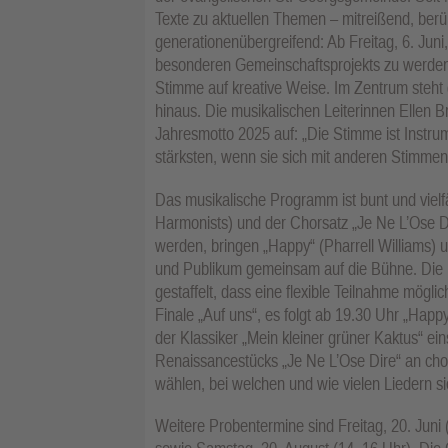
Texte zu aktuellen Themen – mitreißend, berüh
generationenübergreifend: Ab Freitag, 6. Juni
besonderen Gemeinschaftsprojekts zu werden. 
Stimme auf kreative Weise. Im Zentrum steht 
hinaus. Die musikalischen Leiterinnen Ellen 
Jahresmotto 2025 auf: „Die Stimme ist Instrum
stärksten, wenn sie sich mit anderen Stimmen 
Das musikalische Programm ist bunt und vielf
Harmonists) und der Chorsatz „Je Ne L’Ose D
werden, bringen „Happy“ (Pharrell Williams)
und Publikum gemeinsam auf die Bühne. Die Pro
gestaffelt, dass eine flexible Teilnahme mögl
Finale „Auf uns“, es folgt ab 19.30 Uhr „Happ
der Klassiker „Mein kleiner grüner Kaktus“ ein
Renaissancestücks „Je Ne L’Ose Dire“ an chor
wählen, bei welchen und wie vielen Liedern s
Weitere Probentermine sind Freitag, 20. Juni