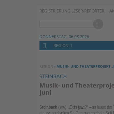
REGISTRIERUNG LESER-REPORTER
A
DONNERSTAG, 06.08.2026
REGION
H
O
M
SIE BEFINDEN SICH HIER:
REGION
› MUSIK- UND THEATERPROJEKT „E
E
STEINBACH
Musik- und Theaterprojek
Juni
Steinbach
(stw). „Echt jetzt?“ – so lautet de
der evangelischen St. Georgsgemeinde. Seit 