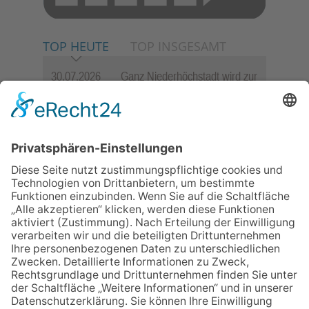
TOP HEUTE
TOP INSGESAMT
30.07.2026
Ganz Niederhöchstadt wird zur
Festmeile
06.08.2026
Jugendchor Hochtaunus
präsentiert sein neues
Programm „Changes“
23.07.2026
Zwischen Fachwerk, Wein und
Sommerabend: Der Rettershof
lädt wieder zum Weinfest ein
06.08.2026
Hisamoto und Tölke begeistern
mit Werken von Walter
Wachsmuth
09.07.2026
Wasserampel steht auf Gelb:
Stadt ruft zum Wassersparen
auf