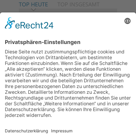
TOP HEUTE
TOP INSGESAMT
06.08.2026
Neuer NaturErlebnispfad
eröffnet: Kleine „Wald-
Detektive“ auf den Spuren der
Maus
06.08.2026
Baustellenführung führt auch in
die Zukunft der Stadt
Königstein
06.08.2026
Gewinnspiel zum Start ins
Schuljahr
06.08.2026
„Rock auf der Burg“ lässt
Königstein beben
06.08.2026
Klinikforum zum Thema
Karpaltunnelsyndrom