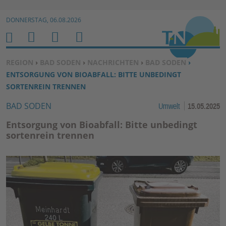
Zur Navigation springen ↓
DONNERSTAG, 06.08.2026
Zum Inhalt springen ↓
M
S
B
H
E
U
E
O
SIE BEFINDEN SICH HIER:
REGION
›
BAD SODEN
›
NACHRICHTEN
›
BAD SODEN
›
N
C
N
M
ENTSORGUNG VON BIOABFALL: BITTE UNBEDINGT
U
H
U
E
SORTENREIN TRENNEN
E
T
BAD SODEN
Umwelt
15.05.2025
N
Z
E
Entsorgung von Bioabfall: Bitte unbedingt
R
sortenrein trennen
F
U
N
K
TI
O
N