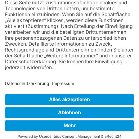
Sommerabend: Der Rettershof
lädt wieder zum Weinfest ein
06.08.2026
Hisamoto und Tölke begeistern
mit Werken von Walter
Wachsmuth
09.07.2026
Wasserampel steht auf Gelb:
Stadt ruft zum Wassersparen
auf
NACH OBEN
Impressum
Datenschutz
Netiquette
FAQ
AGB
Mediadaten
Copyright Taunus Nachrichten 2009 bis 2026
Powered by
native:media
.