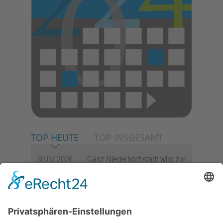
TOP HEUTE
TOP INSGESAMT
30.07.2026
Ganz Niederhöchstadt wird zur
Festmeile
06.08.2026
Jugendchor Hochtaunus
präsentiert sein neues
Programm „Changes“
23.07.2026
Zwischen Fachwerk, Wein und