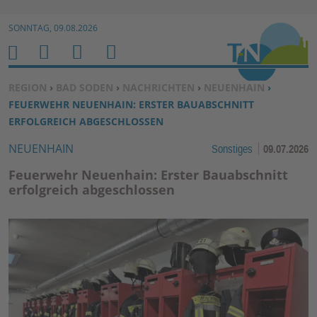
Zur Navigation springen ↓
SONNTAG, 09.08.2026
Zum Inhalt springen ↓
M
S
B
H
E
U
E
O
SIE BEFINDEN SICH HIER:
REGION
›
BAD SODEN
›
NACHRICHTEN
›
NEUENHAIN
›
N
C
N
M
FEUERWEHR NEUENHAIN: ERSTER BAUABSCHNITT
U
H
U
E
ERFOLGREICH ABGESCHLOSSEN
E
T
NEUENHAIN
Sonstiges
09.07.2026
N
Z
E
Feuerwehr Neuenhain: Erster Bauabschnitt
R
erfolgreich abgeschlossen
F
U
N
K
TI
O
N