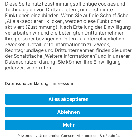
die Zukunft der Stadt
Königstein
06.08.2026
Klinikforum zum Thema
Karpaltunnelsyndrom
06.08.2026
Gewinnspiel zum Start ins
Schuljahr
30.07.2026
Ganz Niederhöchstadt wird zur
Festmeile
NACH OBEN
Impressum
Datenschutz
Netiquette
FAQ
AGB
Mediadaten
Copyright Taunus Nachrichten 2009 bis 2026
Powered by
native:media
.