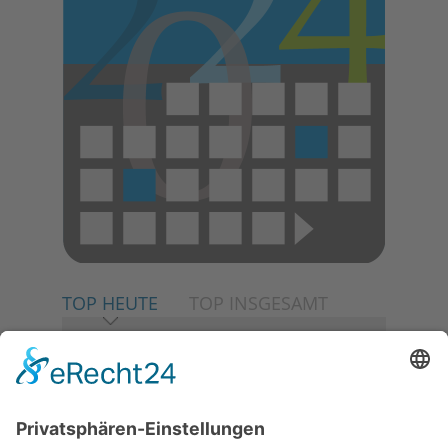
TOP HEUTE
TOP INSGESAMT
06.08.2026
Neuer NaturErlebnispfad
eröffnet: Kleine „Wald-
Detektive“ auf den Spuren der
Maus
06.08.2026
Baustellenführung führt auch in