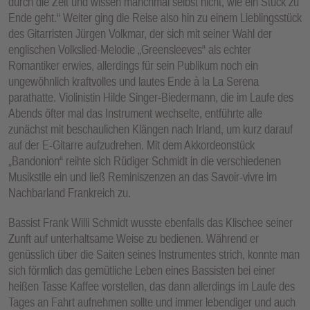
durch die Zeit und wissen manchmal selbst nicht, wie ein Stück zu
Ende geht.“ Weiter ging die Reise also hin zu einem Lieblingsstück
des Gitarristen Jürgen Volkmar, der sich mit seiner Wahl der
englischen Volkslied-Melodie „Greensleeves“ als echter
Romantiker erwies, allerdings für sein Publikum noch ein
ungewöhnlich kraftvolles und lautes Ende à la La Serena
parathatte. Violinistin Hilde Singer-Biedermann, die im Laufe des
Abends öfter mal das Instrument wechselte, entführte alle
zunächst mit beschaulichen Klängen nach Irland, um kurz darauf
auf der E-Gitarre aufzudrehen. Mit dem Akkordeonstück
„Bandonion“ reihte sich Rüdiger Schmidt in die verschiedenen
Musikstile ein und ließ Reminiszenzen an das Savoir-vivre im
Nachbarland Frankreich zu.
Bassist Frank Willi Schmidt wusste ebenfalls das Klischee seiner
Zunft auf unterhaltsame Weise zu bedienen. Während er
genüsslich über die Saiten seines Instrumentes strich, konnte man
sich förmlich das gemütliche Leben eines Bassisten bei einer
heißen Tasse Kaffee vorstellen, das dann allerdings im Laufe des
Tages an Fahrt aufnehmen sollte und immer lebendiger und auch