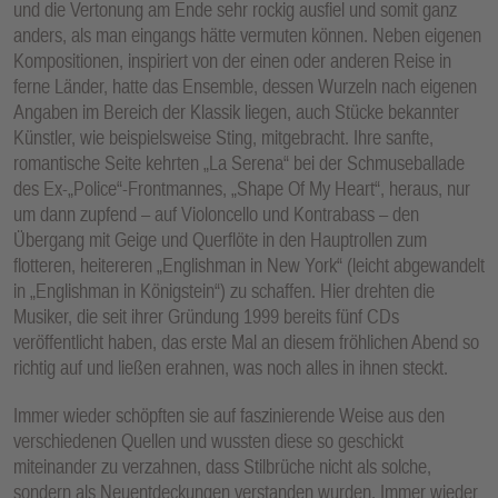
und die Vertonung am Ende sehr rockig ausfiel und somit ganz
anders, als man eingangs hätte vermuten können. Neben eigenen
Kompositionen, inspiriert von der einen oder anderen Reise in
ferne Länder, hatte das Ensemble, dessen Wurzeln nach eigenen
Angaben im Bereich der Klassik liegen, auch Stücke bekannter
Künstler, wie beispielsweise Sting, mitgebracht. Ihre sanfte,
romantische Seite kehrten „La Serena“ bei der Schmuseballade
des Ex-„Police“-Frontmannes, „Shape Of My Heart“, heraus, nur
um dann zupfend – auf Violoncello und Kontrabass – den
Übergang mit Geige und Querflöte in den Hauptrollen zum
flotteren, heitereren „Englishman in New York“ (leicht abgewandelt
in „Englishman in Königstein“) zu schaffen. Hier drehten die
Musiker, die seit ihrer Gründung 1999 bereits fünf CDs
veröffentlicht haben, das erste Mal an diesem fröhlichen Abend so
richtig auf und ließen erahnen, was noch alles in ihnen steckt.
Immer wieder schöpften sie auf faszinierende Weise aus den
verschiedenen Quellen und wussten diese so geschickt
miteinander zu verzahnen, dass Stilbrüche nicht als solche,
sondern als Neuentdeckungen verstanden wurden. Immer wieder