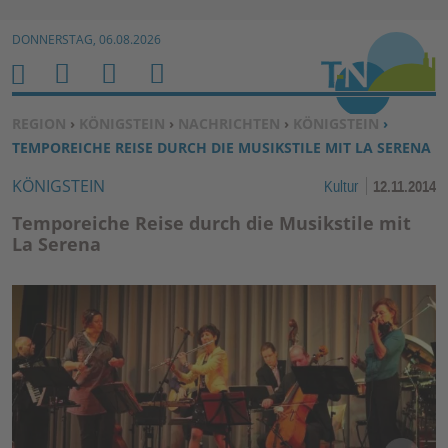
Zur Navigation springen ↓
DONNERSTAG, 06.08.2026
Zum Inhalt springen ↓
M
S
B
H
E
U
E
O
SIE BEFINDEN SICH HIER:
REGION
›
KÖNIGSTEIN
›
NACHRICHTEN
›
KÖNIGSTEIN
›
N
C
N
M
TEMPOREICHE REISE DURCH DIE MUSIKSTILE MIT LA SERENA
U
H
U
E
KÖNIGSTEIN
Kultur
12.11.2014
E
T
N
Z
Temporeiche Reise durch die Musikstile mit
E
La Serena
R
F
U
N
K
TI
O
N