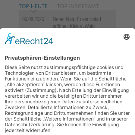
TOP HEUTE
TOP INSGESAMT
06.08.2026
Neuer NaturErlebnispfad
eröffnet: Kleine „Wald-
Detektive“ auf den Spuren der
Maus
06.08.2026
Baustellenführung führt auch in
die Zukunft der Stadt
Königstein
06.08.2026
Gewinnspiel zum Start ins
Schuljahr
06.08.2026
„Rock auf der Burg“ lässt
Königstein beben
06.08.2026
„Freundschaft, das ist wie
Heimat“ – Lions-Präsident
Jürgen Rohrmann setzt auf
Gemeinschaft und Bewährtes