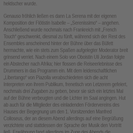
hektischer wurde.
Genauso fröhlich ließen es dann La Serena mit der eigenen
Komposition der Flötistin Isabelle – „Serenissimo“ – angehen.
Anschließend wurde nochmals nach Frankreich mit „French
Touch“ geschwenkt, diesmal zu fünft, während sich der Rest des
Ensembles anscheinend hinter der Bühne über das Büfett
hermachte, wie ein stets zum Spaßen aufgelegter Moderator breit
grinsend verriet. Nach einem Solo von Oboistin Uli Jordan folgte
ein Abstecher nach Afrika; hier flossen die Reiseerlebnisse des
Drummers in das Programm ein. Mit dem leidenschaftlichen
„Libertango“ von Piazolla verabschiedeten sich die acht
Interpreten von ihrem Publikum, frenetisch von Letzerem gefeiert,
nochmals drei Zugaben zu geben, bevor sie sich ein letztes Mal
auf der Bühne verbeugten und die Lichter im Saal angingen. Hut
ab auch für die Mitglieder des einladenden Fördervereins des
Hauses der Begegnung um den 1. Vorsitzenden Manfred
Colloseus, der an diesem Abend allerdings auf eine Begrüßung
verzichtete und stattdessen der Sprache der Musik den Vortritt
ließ. Erwähnung fand allerdings im Zuge des Abends die