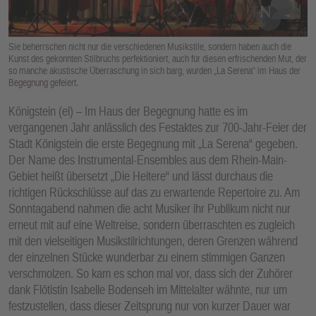
E
N
Sie beherrschen nicht nur die verschiedenen Musikstile, sondern haben auch die
Kunst des gekonnten Stilbruchs perfektioniert, auch für diesen erfrischenden Mut, der
so manche akustische Überraschung in sich barg, wurden „La Serena“ im Haus der
Begegnung gefeiert.
Königstein (el) – Im Haus der Begegnung hatte es im
vergangenen Jahr anlässlich des Festaktes zur 700-Jahr-Feier der
Stadt Königstein die erste Begegnung mit „La Serena“ gegeben.
Der Name des Instrumental-Ensembles aus dem Rhein-Main-
Gebiet heißt übersetzt „Die Heitere“ und lässt durchaus die
richtigen Rückschlüsse auf das zu erwartende Repertoire zu. Am
Sonntagabend nahmen die acht Musiker ihr Publikum nicht nur
erneut mit auf eine Weltreise, sondern überraschten es zugleich
mit den vielseitigen Musikstilrichtungen, deren Grenzen während
der einzelnen Stücke wunderbar zu einem stimmigen Ganzen
verschmolzen. So kam es schon mal vor, dass sich der Zuhörer
dank Flötistin Isabelle Bodenseh im Mittelalter wähnte, nur um
festzustellen, dass dieser Zeitsprung nur von kurzer Dauer war