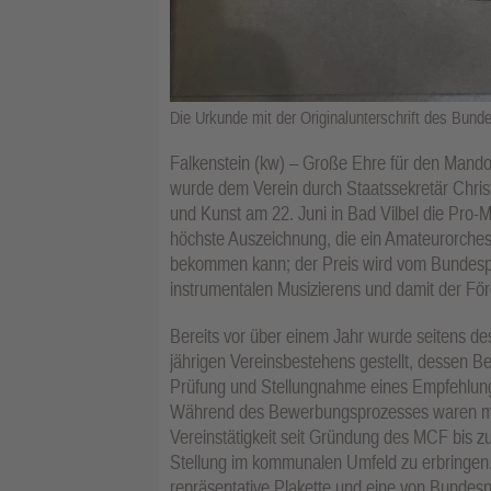
Die Urkunde mit der Originalunterschrift des Bund
Falkenstein (kw) – Große Ehre für den Mando
wurde dem Verein durch Staatssekretär Chri
und Kunst am 22. Juni in Bad Vilbel die Pro-M
höchste Auszeichnung, die ein Amateurorches
bekommen kann; der Preis wird vom Bundesprä
instrumentalen Musizierens und damit der För
Bereits vor über einem Jahr wurde seitens de
jährigen Vereinsbestehens gestellt, dessen Be
Prüfung und Stellungnahme eines Empfehlung
Während des Bewerbungsprozesses waren meh
Vereinstätigkeit seit Gründung des MCF bis z
Stellung im kommunalen Umfeld zu erbringen. 
repräsentative Plakette und eine von Bundes