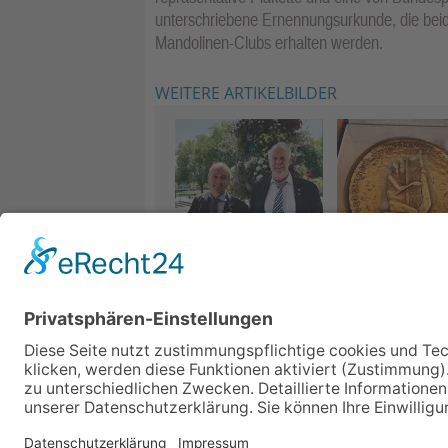
unterschriebene Ernennungsurkunde, die beide
Mandolinen-Clubs erhalten werden.
WEITERE ARTIKELBILDER