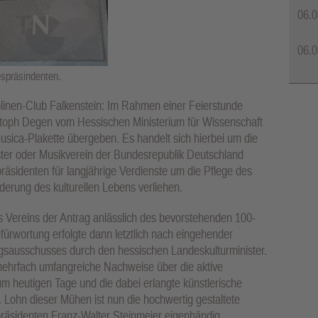
06.0
06.0
espräsindenten.
linen-Club Falkenstein: Im Rahmen einer Feierstunde
stoph Degen vom Hessischen Ministerium für Wissenschaft
usica-Plakette übergeben. Es handelt sich hierbei um die
ter oder Musikverein der Bundesrepublik Deutschland
sidenten für langjährige Verdienste um die Pflege des
derung des kulturellen Lebens verliehen.
s Vereins der Antrag anlässlich des bevorstehenden 100-
fürwortung erfolgte dann letztlich nach eingehender
sausschusses durch den hessischen Landeskulturminister.
rfach umfangreiche Nachweise über die aktive
um heutigen Tage und die dabei erlangte künstlerische
Lohn dieser Mühen ist nun die hochwertig gestaltete
präsidenten Franz-Walter Steinmeier eigenhändig