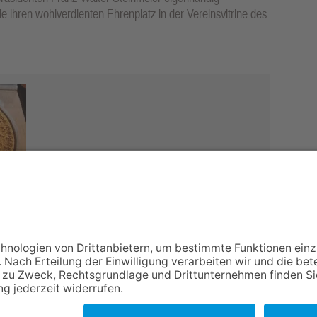
 ihren wohlverdienten Ehrenplatz in der Vereinsvitrine des
NACH OBEN
Impressum
Datenschutz
Netiquette
FAQ
AGB
Mediadaten
Copyright Taunus Nachrichten 2009 bis 2026