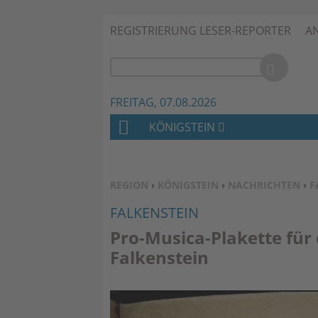
REGISTRIERUNG LESER-REPORTER
A
FREITAG, 07.08.2026
KÖNIGSTEIN
H
O
M
SIE BEFINDEN SICH HIER:
REGION
›
KÖNIGSTEIN
›
NACHRICHTEN
›
F
E
FALKENSTEIN
Pro-Musica-Plakette für
Falkenstein