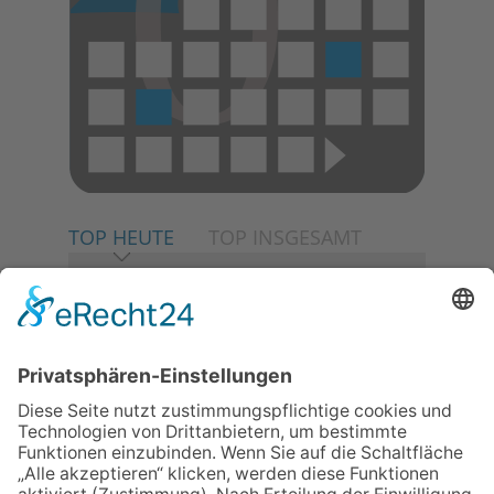
TOP HEUTE
TOP INSGESAMT
06.08.2026
Neuer NaturErlebnispfad
eröffnet: Kleine „Wald-
Detektive“ auf den Spuren der
Maus
06.08.2026
Baustellenführung führt auch in
die Zukunft der Stadt
Königstein
06.08.2026
Klinikforum zum Thema