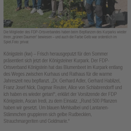
E
N
Die Mitglieder des FDP-Ortsverbandes haben beim Bepflanzen des Kurparks wieder
ihren „grünen Daumen“ bewiesen – und auch die Farbe Gelb war ordentlich im
Spiel.Foto: privat
Königstein (kw) – Frisch herausgeputzt für den Sommer
präsentiert sich jetzt der Königsteiner Kurpark. Der FDP-
Ortsverband Königstein hat das Blumenbeet im Kurpark entlang
des Weges zwischen Kurhaus und Rathaus für die warme
Jahreszeit neu bepflanzt. „Dr. Gerhard Adler, Gerhard Hablizel,
Franz Josef Nick, Dagmar Reuter, Alice von Schlabrendorff und
ich haben es wieder getan!“, erklärt der Vorsitzende der FDP
Königstein, Ascan Iredi, zu dem Einsatz. „Rund 500 Pflanzen
haben wir gesetzt. Um blauen Mehlsalbei und Lantanen-
Stämmchen gruppieren sich gelbe Rudbeckien,
Strauchmargeriten und Goldmarie.“